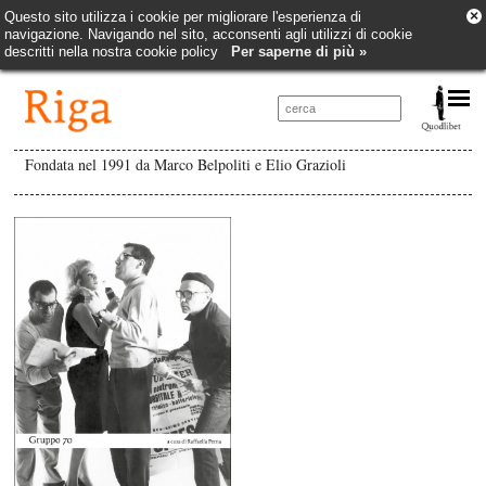
×
Questo sito utilizza i cookie per migliorare l'esperienza di
navigazione. Navigando nel sito, acconsenti agli utilizzi di cookie
descritti nella nostra cookie policy
Per saperne di più »
Fondata nel 1991 da Marco Belpoliti e Elio Grazioli