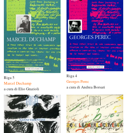
Riga 4
Riga 5
Georges Perec
Marcel Duchamp
a cura di Andrea Borsari
a cura di Elio Grazioli