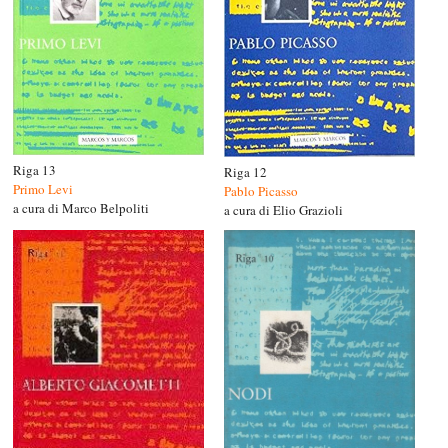
Riga 13
Riga 12
Primo Levi
Pablo Picasso
a cura di Marco Belpoliti
a cura di Elio Grazioli