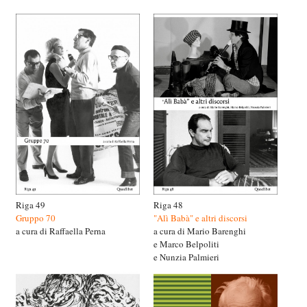
Riga 49
Riga 48
Gruppo 70
"Alì Babà" e altri discorsi
a cura di Raffaella Perna
a cura di Mario Barenghi
e Marco Belpoliti
e Nunzia Palmieri