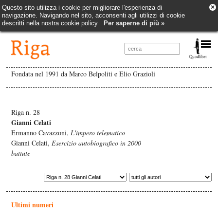
×
Questo sito utilizza i cookie per migliorare l'esperienza di
navigazione. Navigando nel sito, acconsenti agli utilizzi di cookie
descritti nella nostra cookie policy
Per saperne di più »
Fondata nel 1991 da Marco Belpoliti e Elio Grazioli
Riga n. 28
Gianni Celati
Ermanno Cavazzoni,
L'impero telematico
Gianni Celati,
Esercizio autobiografico in 2000
battute
Ultimi numeri