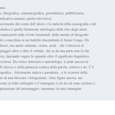
aneo.
 fotografica, cinematografica, giornalistica, pubblicitaria,
nificativa assenza: quella televisiva).
movimento del corpo dell’attore e la staticità della scenografia e del
iatica è quella falsamente mitologica delle foto degli attori
manicaretti nelle riviste femminili, delle mostre di fotografie
tte a macchina su un battello discendendo il fiume Congo. Da
 fuoco, ma anche schiume, creme, acidi - che s’intreccia al
guaggio altro e oltre il verbale, che se da una parte non fa che
devia, lasciando vagare lo sguardo oltre il significato linguistico
colosa. Da critico letterario e narratologo, si pone ancora la
ll’
ekfrasis
e della pienezza iconica della parola, estetica e no. C’è
grafica - felicemente statica e passatista - e lo scorrere della
eno di non bloccare i fotogrammi. Altre figure ancora: nei
morato in folle soliloquio («l’immagine è ciò da cui sono escluso»);
otipizzazione del personaggio, insomma «la mia immagine