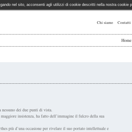
igando nel sito, acconsenti agli utilizzi di cookie descritti nella nostra cooki
Chi siamo
Contatti
Home
 nessuno dei due punti di vista.
maggiore insistenza, ha fatto dell’immagine il fulcro della sua
thes più d’una occasione per rivelare il suo portato intellettuale e