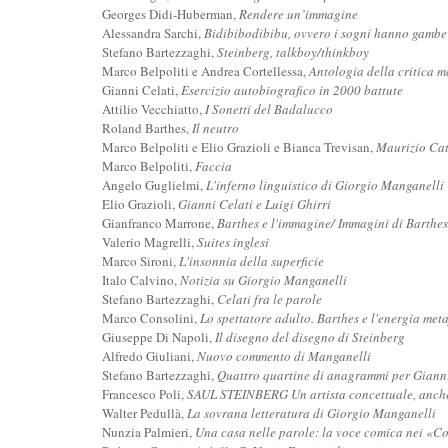
Georges Didi-Huberman,
Rendere un’immagine
Alessandra Sarchi,
Bidibibodibibu, ovvero i sogni hanno gambe
Stefano Bartezzaghi,
Steinberg, talkboy/thinkboy
Marco Belpoliti e Andrea Cortellessa,
Antologia della critica 
Gianni Celati,
Esercizio autobiografico in 2000 battute
Attilio Vecchiatto,
I Sonetti del Badalucco
Roland Barthes,
Il neutro
Marco Belpoliti e Elio Grazioli e Bianca Trevisan,
Maurizio Catt
Marco Belpoliti,
Faccia
Angelo Guglielmi,
L'inferno linguistico di Giorgio Manganelli
Elio Grazioli,
Gianni Celati e Luigi Ghirri
Gianfranco Marrone,
Barthes e l'immagine/ Immagini di Barthes
Valerio Magrelli,
Suites inglesi
Marco Sironi,
L'insonnia della superficie
Italo Calvino,
Notizia su Giorgio Manganelli
Stefano Bartezzaghi,
Celati fra le parole
Marco Consolini,
Lo spettatore adulto. Barthes e l'energia meta
Giuseppe Di Napoli,
Il disegno del disegno di Steinberg
Alfredo Giuliani,
Nuovo commento di Manganelli
Stefano Bartezzaghi,
Quattro quartine di anagrammi per Gianni
Francesco Poli,
SAUL STEINBERG Un artista concettuale, anch
Walter Pedullà,
La sovrana letteratura di Giorgio Manganelli
Nunzia Palmieri,
Una casa nelle parole: la voce comica nei «Co