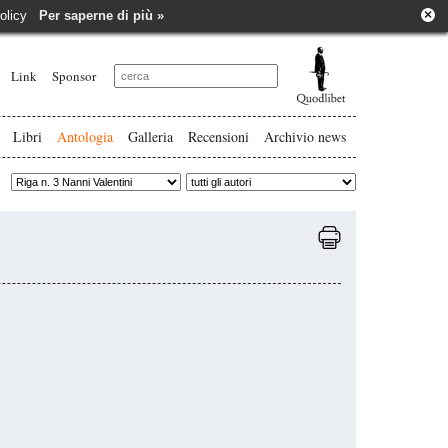
×
e policy
Per saperne di più »
Link
Sponsor
Libri
Antologia
Galleria
Recensioni
Archivio news