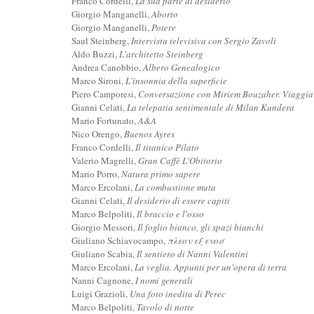
Franco Cordelli,
La sua parte di desiderio
Giorgio Manganelli,
Aborto
Giorgio Manganelli,
Potere
Saul Steinberg,
Intervista televisiva con Sergio Zavoli
Aldo Buzzi,
L'architetto Steinberg
Andrea Canobbio,
Albero Genealogico
Marco Sironi,
L'insonnia della superficie
Piero Camporesi,
Conversazione con Miriem Bouzaher. Viaggia 
Gianni Celati,
La telepatia sentimentale di Milan Kundera
Mario Fortunato,
A&A
Nico Orengo,
Buenos Ayres
Franco Cordelli,
Il titanico Pilato
Valerio Magrelli,
Gran Caffè L'Obitorio
Mario Porro,
Natura primo sapere
Marco Ercolani,
La combustione muta
Gianni Celati,
Il desiderio di essere capiti
Marco Belpoliti,
Il braccio e l'osso
Giorgio Messori,
Il foglio bianco, gli spazi bianchi
Giuliano Schiavocampo,
πλεον εξ ενοσ
Giuliano Scabia,
Il sentiero di Nanni Valentini
Marco Ercolani,
La veglia. Appunti per un'opera di terra
Nanni Cagnone,
I nomi generali
Luigi Grazioli,
Una foto inedita di Perec
Marco Belpoliti,
Tavolo di notte