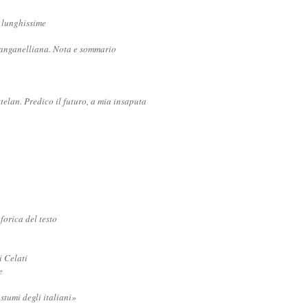
 lunghissime
manganelliana. Nota e sommario
elan. Predico il futuro, a mia insaputa
forica del testo
 Celati
e
stumi degli italiani»