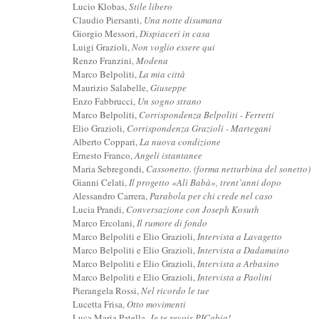
Lucio Klobas,
Stile libero
Claudio Piersanti,
Una notte disumana
Giorgio Messori,
Dispiaceri in casa
Luigi Grazioli,
Non voglio essere qui
Renzo Franzini,
Modena
Marco Belpoliti,
La mia città
Maurizio Salabelle,
Giuseppe
Enzo Fabbrucci,
Un sogno strano
Marco Belpoliti,
Corrispondenza Belpoliti - Ferretti
Elio Grazioli,
Corrispondenza Grazioli - Martegani
Alberto Coppari,
La nuova condizione
Ernesto Franco,
Angeli istantanee
Maria Sebregondi,
Cassonetto. (forma netturbina del sonetto)
Gianni Celati,
Il progetto «Alì Babà», trent’anni dopo
Alessandro Carrera,
Parabola per chi crede nel caso
Lucia Prandi,
Conversazione con Joseph Kosuth
Marco Ercolani,
Il rumore di fondo
Marco Belpoliti e Elio Grazioli,
Intervista a Lavagetto
Marco Belpoliti e Elio Grazioli,
Intervista a Dadamaino
Marco Belpoliti e Elio Grazioli,
Intervista a Arbasino
Marco Belpoliti e Elio Grazioli,
Intervista a Paolini
Pierangela Rossi,
Nel ricordo le tue
Lucetta Frisa,
Otto movimenti
Luca Maria Patella,
Je te revois PICabia!