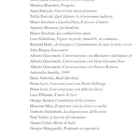
Maurice Blanchot,
Progetto
Anna Panicali,
Una rivista senza frontiere
Tullio Pericoli,
Quel dipinto lo rivorremmo indietro
Marco Ercolani e Lucetta Frisa,
Il dovere d'amore
Antonio Moresco,
La bambina
Marco Ercolani,
La combustione muta
Lino Gabellone,
Figure in piedi, immobili, in cammino...
Reinold Hohl,
«Il disegno è il fondamento di tutte le arti» ovve
John Berger,
Giacometti
Alberto Giacometti,
Conversazione con Marianne Adelmann: ph
Alberto Giacometti,
Conversazione con Gian Gaetano Tour
Alberto Giacometti,
Conversazione con Enrico Romero
Antonella Anedda,
1999
Dario Voltolini,
Baal-Darshan
Primo Levi,
Conversazione con Paola Valbrega
Primo Levi,
Conversazione con Alberto Gozzi
Luce D'Eramo,
Il male di Levi
George Steiner,
Contabilità della tortura
Massimo Mila,
Il sapiente con la chiave a stella
Umberto Galimberti,
La disposizione della terra
Paul Virilio,
L'inerzia del momento
Gianni Celati,
Morte di Italo
Giorgio Manganelli,
Profondo in superficie