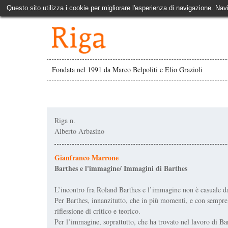
Questo sito utilizza i cookie per migliorare l'esperienza di navigazione. Nav
Fondata nel 1991 da Marco Belpoliti e Elio Grazioli
Riga n.
Alberto Arbasino
Gianfranco Marrone
Barthes e l'immagine/ Immagini di Barthes
L’incontro fra Roland Barthes e l’immagine non è casuale da
Per Barthes, innanzitutto, che in più momenti, e con sempre 
riflessione di critico e teorico.
Per l’immagine, soprattutto, che ha trovato nel lavoro di Bar