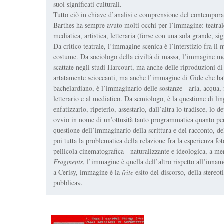
suoi significati culturali.
Tutto ciò in chiave d’analisi e comprensione del contempor
Barthes ha sempre avuto molti occhi per l’immagine: teatrale,
mediatica, artistica, letteraria (forse con una sola grande, sig
Da critico teatrale, l’immagine scenica è l’interstizio fra il 
costume. Da sociologo della civiltà di massa, l’immagine med
scattate negli studi Harcourt, ma anche delle riproduzioni di 
artatamente scioccanti, ma anche l’immagine di Gide che ba
bachelardiano, è l’immaginario delle sostanze - aria, acqua,
letterario e al mediatico. Da semiologo, è la questione di lin
enfatizzarlo, ripeterlo, assestarlo, dall’altra lo tradisce, lo 
ovvio in nome di un’ottusità tanto programmatica quanto peri
questione dell’immaginario della scrittura e del racconto, de
poi tutta la problematica della relazione fra la esperienza foto
pellicola cinematografica - naturalizzante e ideologica, a m
Fragments
, l’immagine è quella dell’altro rispetto all’inna
a Cerisy, immagine è la
frite
esito del discorso, della stere
pubblica».