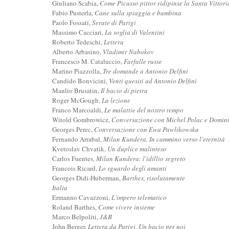
Giuliano Scabia,
Come Picasso pittor ridipinse la Santa Vittor
Fabio Pusterla,
Cane sulla spiaggia e bambina
Paolo Fossati,
Serate di Parigi
Massimo Cacciari,
La soglia di Valentini
Roberto Tedeschi,
Lettera
Alberto Arbasino,
Vladimir Nabokov
Francesco M. Cataluccio,
Farfalle russe
Marino Piazzolla,
Tre domande a Antonio Delfini
Candido Bonvicini,
Venti quesiti ad Antonio Delfini
Manlio Brusatin,
Il bacio di pietra
Roger McGough,
La lezione
Franco Marcoaldi,
Le malattie del nostro tempo
Witold Gombrowicz,
Conversazione con Michel Polac e Domin
Georges Perec,
Conversazione con Ewa Pawlikowska
Fernando Arrabal,
Milan Kundera. In cammino verso l'eternità
Kvetoslav Chvatìk,
Un duplice malinteso
Carlos Fuentes,
Milan Kundera: l'idillio segreto
Francois Ricard,
Lo sguardo degli amanti
Georges Didi-Huberman,
Barthes, risolutamente
Italia
Ermanno Cavazzoni,
L'impero telematico
Roland Barthes,
Come vivere insieme
Marco Belpoliti,
J&B
John Berger,
Lettera da Parigi. Un bacio per noi