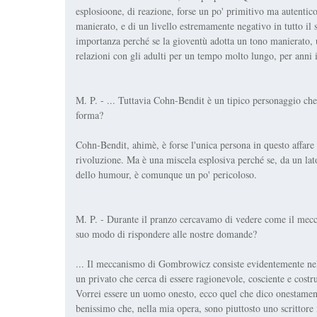
esplosioone, di reazione, forse un po' primitivo ma autentico,
manierato, e di un livello estremamente negativo in tutto il s
importanza perché se la gioventù adotta un tono manierato, un 
relazioni con gli adulti per un tempo molto lungo, per anni i
M. P. - ... Tuttavia Cohn-Bendit è un tipico personaggio che
forma?
Cohn-Bendit, ahimè, è forse l'unica persona in questo affare
rivoluzione. Ma è una miscela esplosiva perché se, da un lato, 
dello humour, è comunque un po' pericoloso.
M. P. - Durante il pranzo cercavamo di vedere come il mecc
suo modo di rispondere alle nostre domande?
... Il meccanismo di Gombrowicz consiste evidentemente ne
un privato che cerca di essere ragionevole, cosciente e costrut
Vorrei essere un uomo onesto, ecco quel che dico onestamente
benissimo che, nella mia opera, sono piuttosto uno scrittore