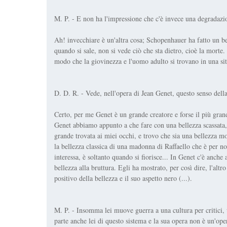
M. P. - E non ha l'impressione che c'è invece una degradaz
Ah! invecchiare è un'altra cosa; Schopenhauer ha fatto un be
quando si sale, non si vede ciò che sta dietro, cioè la morte
modo che la giovinezza e l'uomo adulto si trovano in una sit
D. D. R. - Vede, nell'opera di Jean Genet, questo senso dell
Certo, per me Genet è un grande creatore e forse il più grand
Genet abbiamo appunto a che fare con una bellezza scassata, 
grande trovata ai miei occhi, e trovo che sia una bellezza mo
la bellezza classica di una madonna di Raffaello che è per n
interessa, è soltanto quando si fiorisce... In Genet c'è anche
bellezza alla bruttura. Egli ha mostrato, per così dire, l'altr
positivo della bellezza e il suo aspetto nero (...).
M. P. - Insomma lei muove guerra a una cultura per critici,
parte anche lei di questo sistema e la sua opera non è un'opera