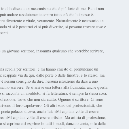
e io obbedisco a un meccanismo che è più forte di me. E qui non
può andare assolutamente contro tutto ciò che lui stesso è.
tore divertente e vitale, veramente. Naturalmente è necessario un
do vi si è penetrati ci si può divertire, si possono trovare cose e
santi.
se un giovane scrittore, insomma qualcuno che vorrebbe scrivere,
na scuola per scrittori; e mi hanno chiesto di pronunciare un
: scappate via da qui, dalle porte o dalle finestre, è lo stesso, ma
c'è nessun consiglio da dire, nessuna istruzione da dare a uno
ti sanno scrivere. Se si scrive una lettera alla fidanzata, anche questa
 si racconta un aneddoto, si fa letteratura, è sempre la stessa cosa.
rofessione, trovo che non sia esatto. Ognuno è scrittore. Ci sono
rivono il loro capolavoro. Gli altri sono dei professionisti, che
n poeta polacco diceva, anche lui: «Mi capita a volte di essere
: «Mi capita a volte di essere artista». Ma artista di professione,
 si esprime e si esprime in tutti i modi, danza o canta, o fa della