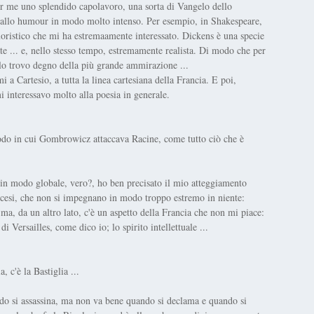
er me uno splendido capolavoro, una sorta di Vangelo dello
 allo humour in modo molto intenso. Per esempio, in Shakespeare,
moristico che mi ha estremaamente interessato. Dickens è una specie
te ... e, nello stesso tempo, estremamente realista. Di modo che per
lo trovo degno della più grande ammirazione ...
 a Cartesio, a tutta la linea cartesiana della Francia. E poi,
i interessavo molto alla poesia in generale.
modo in cui Gombrowicz attaccava Racine, come tutto ciò che è
 in modo globale, vero?, ho ben precisato il mio atteggiamento
rancesi, che non si impegnano in modo troppo estremo in niente:
, da un altro lato, c'è un aspetto della Francia che non mi piace:
di Versailles, come dico io; lo spirito intellettuale ...
'è la Bastiglia ...
do si assassina, ma non va bene quando si declama e quando si