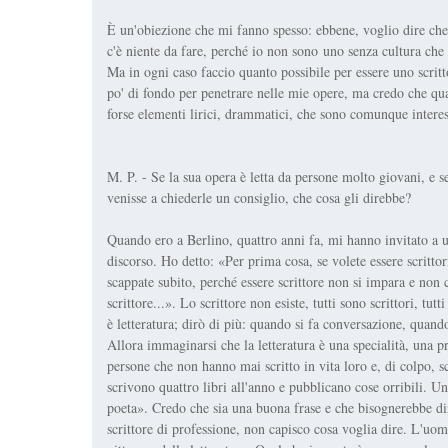
È un'obiezione che mi fanno spesso: ebbene, voglio dire ch
c'è niente da fare, perché io non sono uno senza cultura che 
Ma in ogni caso faccio quanto possibile per essere uno scrit
po' di fondo per penetrare nelle mie opere, ma credo che quan
forse elementi lirici, drammatici, che sono comunque interes
M. P. - Se la sua opera è letta da persone molto giovani, e 
venisse a chiederle un consiglio, che cosa gli direbbe?
Quando ero a Berlino, quattro anni fa, mi hanno invitato a u
discorso. Ho detto: «Per prima cosa, se volete essere scrittori
scappate subito, perché essere scrittore non si impara e non 
scrittore...». Lo scrittore non esiste, tutti sono scrittori, tut
è letteratura; dirò di più: quando si fa conversazione, quando
Allora immaginarsi che la letteratura è una specialità, una p
persone che non hanno mai scritto in vita loro e, di colpo, sc
scrivono quattro libri all'anno e pubblicano cose orribili. U
poeta». Credo che sia una buona frase e che bisognerebbe dire
scrittore di professione, non capisco cosa voglia dire. L'uomo