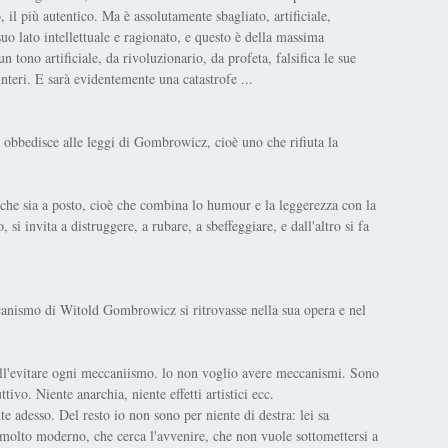
 il più autentico. Ma è assolutamente sbagliato, artificiale,
uo lato intellettuale e ragionato, e questo è della massima
tono artificiale, da rivoluzionario, da profeta, falsifica le sue
nteri. E sarà evidentemente una catastrofe ...
 obbedisce alle leggi di Gombrowicz, cioè uno che rifiuta la
 che sia a posto, cioè che combina lo humour e la leggerezza con la
si invita a distruggere, a rubare, a sbeffeggiare, e dall'altro si fa
anismo di Witold Gombrowicz si ritrovasse nella sua opera e nel
ll'evitare ogni meccaniismo. lo non voglio avere meccanismi. Sono
tivo. Niente anarchia, niente effetti artistici ecc.
 adesso. Del resto io non sono per niente di destra: lei sa
 molto moderno, che cerca l'avvenire, che non vuole sottomettersi a