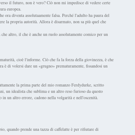
verso il futuro, non è vero? Ciò non mi impedisce di vedere certe
tura europea.
 che ora diventa assolutaamente falsa. Perché l'adulto ha paura del
ere la propria autorità. Allora è disarmato, non sa più quel che
sà che altro, il che è anche un ruolo assolutamente comico per un
maturità, cioè l'informe. Ciò che fa la forza della giovinezza, è che
ora è di volersi dare un «grugno» prematuramente, fissandosi un
attamente la prima parte del mio romanzo Ferdydurke, scritto
ani, un idealista che sublima e un altro reso furioso da questo
n un altro errore, cadono nella volgarità e nell'oscenità.
io, quando prende una tazza di caffelatte è per rifiutare di