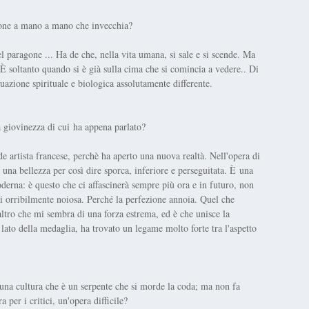
ione a mano a mano che invecchia?
l paragone ... Ha de che, nella vita umana, si sale e si scende. Ma
. È soltanto quando si è già sulla cima che si comincia a vedere.. Di
uazione spirituale e biologica assolutamente differente.
a giovinezza di cui ha appena parlato?
e artista francese, perchè ha aperto una nuova realtà. Nell'opera di
una bellezza per così dire sporca, inferiore e perseguitata. È una
derna: è questo che ci affascinerà sempre più ora e in futuro, non
oi orribilmente noiosa. Perché la perfezione annoia. Quel che
 altro che mi sembra di una forza estrema, ed è che unisce la
o lato della medaglia, ha trovato un legame molto forte tra l'aspetto
 una cultura che è un serpente che si morde la coda; ma non fa
 per i critici, un'opera difficile?