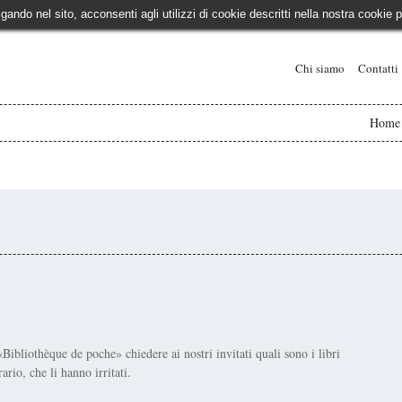
igando nel sito, acconsenti agli utilizzi di cookie descritti nella nostra cooki
Chi siamo
Contatti
Home
iothèque de poche» chiedere ai nostri invitati quali sono i libri
rario, che li hanno irritati.