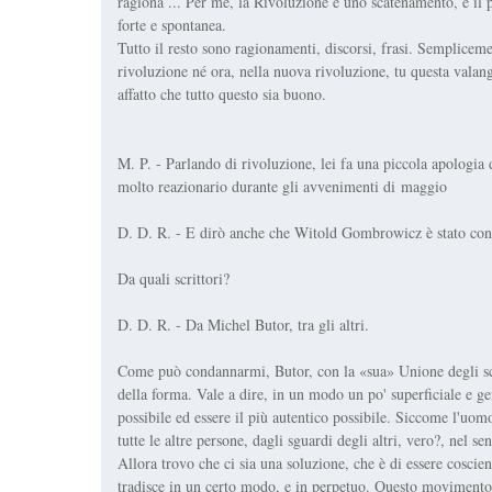
ragiona ... Per me, la Rivoluzione è uno scatenamento, è il 
forte e spontanea.
Tutto il resto sono ragionamenti, discorsi, frasi. Semplicem
rivoluzione né ora, nella nuova rivoluzione, tu questa valan
affatto che tutto questo sia buono.
M. P. - Parlando di rivoluzione, lei fa una piccola apologia 
molto reazionario durante gli avvenimenti di maggio
D. D. R. - E dirò anche che Witold Gombrowicz è stato conda
Da quali scrittori?
D. D. R. - Da Michel Butor, tra gli altri.
Come può condannarmi, Butor, con la «sua» Unione degli scrit
della forma. Vale a dire, in un modo un po' superficiale e 
possibile ed essere il più autentico possibile. Siccome l'uo
tutte le altre persone, dagli sguardi degli altri, vero?, nel s
Allora trovo che ci sia una soluzione, che è di essere coscien
tradisce in un certo modo, e in perpetuo. Questo movimento 