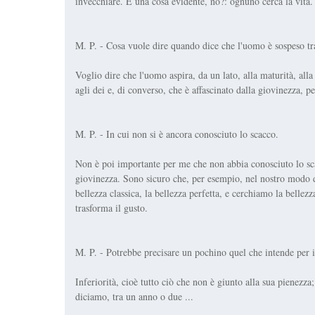
invecchiare. È una cosa evidente, no?: ognuno cerca la vita.
M. P. - Cosa vuole dire quando dice che l'uomo è sospeso tr
Voglio dire che l'uomo aspira, da un lato, alla maturità, all
agli dei e, di converso, che è affascinato dalla giovinezza, pe
M. P. - In cui non si è ancora conosciuto lo scacco.
Non è poi importante per me che non abbia conosciuto lo sc
giovinezza. Sono sicuro che, per esempio, nel nostro modo di 
bellezza classica, la bellezza perfetta, e cerchiamo la bellez
trasforma il gusto.
M. P. - Potrebbe precisare un pochino quel che intende per i
Inferiorità, cioè tutto ciò che non è giunto alla sua pienezza; 
diciamo, tra un anno o due ...