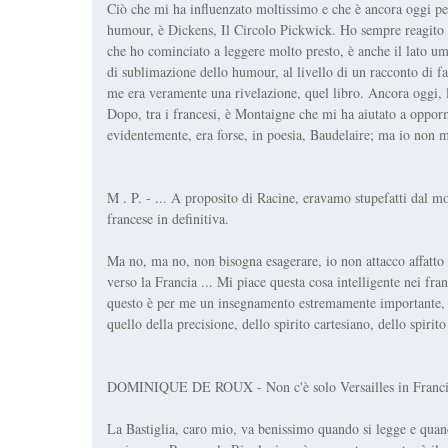
Ciò che mi ha influenzato moltissimo e che è ancora oggi p
humour, è Dickens, Il Circolo Pickwick. Ho sempre reagito
che ho cominciato a leggere molto presto, è anche il lato u
di sublimazione dello humour, al livello di un racconto di fa
me era veramente una rivelazione, quel libro. Ancora oggi, 
Dopo, tra i francesi, è Montaigne che mi ha aiutato a oppormi
evidentemente, era forse, in poesia, Baudelaire; ma io non m
M . P. - ... A proposito di Racine, eravamo stupefatti dal 
francese in definitiva.
Ma no, ma no, non bisogna esagerare, io non attacco affatto
verso la Francia ... Mi piace questa cosa intelligente nei f
questo è per me un insegnamento estremamente importante, ma
quello della precisione, dello spirito cartesiano, dello spirito 
DOMINIQUE DE ROUX - Non c'è solo Versailles in Francia, c
La Bastiglia, caro mio, va benissimo quando si legge e quan