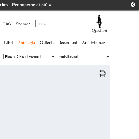
×
e policy
Per saperne di più »
Link
Sponsor
Libri
Antologia
Galleria
Recensioni
Archivio news