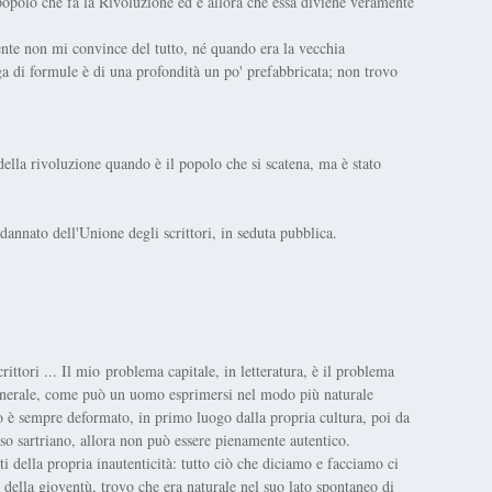
popolo che fa la Rivoluzione ed è allora che essa diviene veramente
ente non mi convince del tutto, né quando era la vecchia
ga di formule è di una profondità un po' prefabbricata; non trovo
della rivoluzione quando è il popolo che si scatena, ma è stato
nnato dell'Unione degli scrittori, in seduta pubblica.
tori ... Il mio problema capitale, in letteratura, è il problema
generale, come può un uomo esprimersi nel modo più naturale
mo è sempre deformato, in primo luogo dalla propria cultura, poi da
enso sartriano, allora non può essere pienamente autentico.
ti della propria inautenticità: tutto ciò che diciamo e facciamo ci
della gioventù, trovo che era naturale nel suo lato spontaneo di