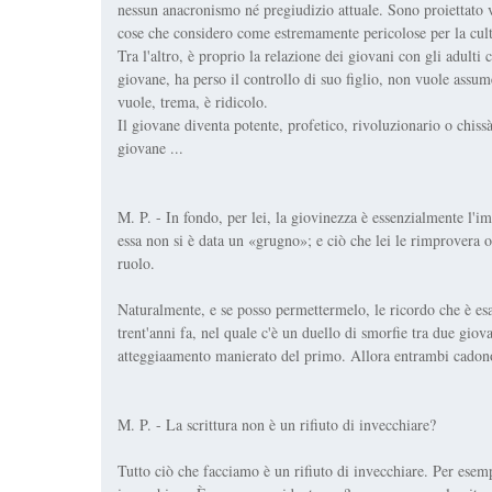
nessun anacronismo né pregiudizio attuale. Sono proiettato 
cose che considero come estremamente pericolose per la cul
Tra l'altro, è proprio la relazione dei giovani con gli adulti
giovane, ha perso il controllo di suo figlio, non vuole assum
vuole, trema, è ridicolo.
Il giovane diventa potente, profetico, rivoluzionario o chis
giovane ...
M. P. - In fondo, per lei, la giovinezza è essenzialmente l'im
essa non si è data un «grugno»; e ciò che lei le rimprovera 
ruolo.
Naturalmente, e se posso permettermelo, le ricordo che è es
trent'anni fa, nel quale c'è un duello di smorfie tra due giov
atteggiaamento manierato del primo. Allora entrambi cadono i
M. P. - La scrittura non è un rifiuto di invecchiare?
Tutto ciò che facciamo è un rifiuto di invecchiare. Per esemp