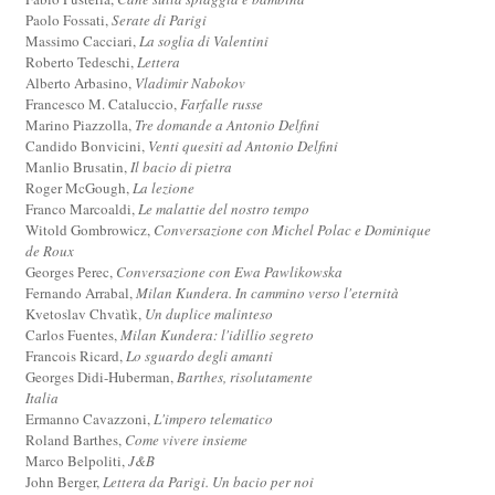
Paolo Fossati,
Serate di Parigi
Massimo Cacciari,
La soglia di Valentini
Roberto Tedeschi,
Lettera
Alberto Arbasino,
Vladimir Nabokov
Francesco M. Cataluccio,
Farfalle russe
Marino Piazzolla,
Tre domande a Antonio Delfini
Candido Bonvicini,
Venti quesiti ad Antonio Delfini
Manlio Brusatin,
Il bacio di pietra
Roger McGough,
La lezione
Franco Marcoaldi,
Le malattie del nostro tempo
Witold Gombrowicz,
Conversazione con Michel Polac e Dominique
de Roux
Georges Perec,
Conversazione con Ewa Pawlikowska
Fernando Arrabal,
Milan Kundera. In cammino verso l'eternità
Kvetoslav Chvatìk,
Un duplice malinteso
Carlos Fuentes,
Milan Kundera: l'idillio segreto
Francois Ricard,
Lo sguardo degli amanti
Georges Didi-Huberman,
Barthes, risolutamente
Italia
Ermanno Cavazzoni,
L'impero telematico
Roland Barthes,
Come vivere insieme
Marco Belpoliti,
J&B
John Berger,
Lettera da Parigi. Un bacio per noi