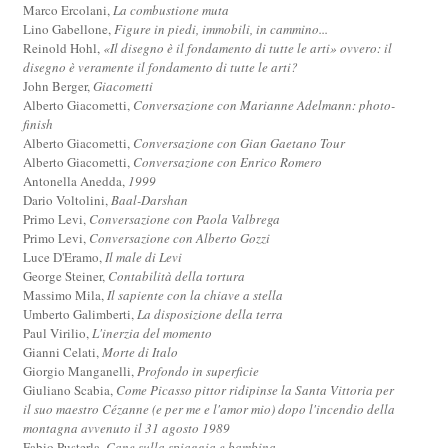
Marco Ercolani,
La combustione muta
Lino Gabellone,
Figure in piedi, immobili, in cammino...
Reinold Hohl,
«Il disegno è il fondamento di tutte le arti» ovvero: il
disegno è veramente il fondamento di tutte le arti?
John Berger,
Giacometti
Alberto Giacometti,
Conversazione con Marianne Adelmann: photo-
finish
Alberto Giacometti,
Conversazione con Gian Gaetano Tour
Alberto Giacometti,
Conversazione con Enrico Romero
Antonella Anedda,
1999
Dario Voltolini,
Baal-Darshan
Primo Levi,
Conversazione con Paola Valbrega
Primo Levi,
Conversazione con Alberto Gozzi
Luce D'Eramo,
Il male di Levi
George Steiner,
Contabilità della tortura
Massimo Mila,
Il sapiente con la chiave a stella
Umberto Galimberti,
La disposizione della terra
Paul Virilio,
L'inerzia del momento
Gianni Celati,
Morte di Italo
Giorgio Manganelli,
Profondo in superficie
Giuliano Scabia,
Come Picasso pittor ridipinse la Santa Vittoria per
il suo maestro Cézanne (e per me e l'amor mio) dopo l'incendio della
montagna avvenuto il 31 agosto 1989
Fabio Pusterla,
Cane sulla spiaggia e bambina