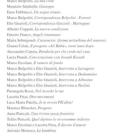
Marco Belpoliti,
La mia città
Maurizio Salabelle,
Giuseppe
Enzo Fabbrucci,
Un sogno strano
Marco Belpoliti,
Corrispondenza Belpoliti - Ferretti
Elio Grazioli,
Corrispondenza Grazioli - Martegani
Alberto Coppari,
La nuova condizione
Ernesto Franco,
Angeli istantanee
Maria Sebregondi,
Cassonetto. (forma netturbina del sonetto)
Gianni Celati,
Il progetto «Alì Babà», trent’anni dopo
Alessandro Carrera,
Parabola per chi crede nel caso
Lucia Prandi,
Conversazione con Joseph Kosuth
Marco Ercolani,
Il rumore di fondo
Marco Belpoliti e Elio Grazioli,
Intervista a Lavagetto
Marco Belpoliti e Elio Grazioli,
Intervista a Dadamaino
Marco Belpoliti e Elio Grazioli,
Intervista a Arbasino
Marco Belpoliti e Elio Grazioli,
Intervista a Paolini
Pierangela Rossi,
Nel ricordo le tue
Lucetta Frisa,
Otto movimenti
Luca Maria Patella,
Je te revois PICabia!
Maurice Blanchot,
Progetto
Anna Panicali,
Una rivista senza frontiere
Tullio Pericoli,
Quel dipinto lo rivorremmo indietro
Marco Ercolani e Lucetta Frisa,
Il dovere d'amore
Antonio Moresco,
La bambina