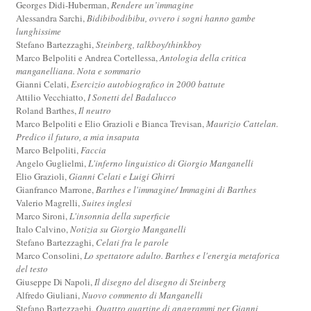
Georges Didi-Huberman,
Rendere un’immagine
Alessandra Sarchi,
Bidibibodibibu, ovvero i sogni hanno gambe
lunghissime
Stefano Bartezzaghi,
Steinberg, talkboy/thinkboy
Marco Belpoliti e Andrea Cortellessa,
Antologia della critica
manganelliana. Nota e sommario
Gianni Celati,
Esercizio autobiografico in 2000 battute
Attilio Vecchiatto,
I Sonetti del Badalucco
Roland Barthes,
Il neutro
Marco Belpoliti e Elio Grazioli e Bianca Trevisan,
Maurizio Cattelan.
Predico il futuro, a mia insaputa
Marco Belpoliti,
Faccia
Angelo Guglielmi,
L'inferno linguistico di Giorgio Manganelli
Elio Grazioli,
Gianni Celati e Luigi Ghirri
Gianfranco Marrone,
Barthes e l'immagine/ Immagini di Barthes
Valerio Magrelli,
Suites inglesi
Marco Sironi,
L'insonnia della superficie
Italo Calvino,
Notizia su Giorgio Manganelli
Stefano Bartezzaghi,
Celati fra le parole
Marco Consolini,
Lo spettatore adulto. Barthes e l'energia metaforica
del testo
Giuseppe Di Napoli,
Il disegno del disegno di Steinberg
Alfredo Giuliani,
Nuovo commento di Manganelli
Stefano Bartezzaghi,
Quattro quartine di anagrammi per Gianni