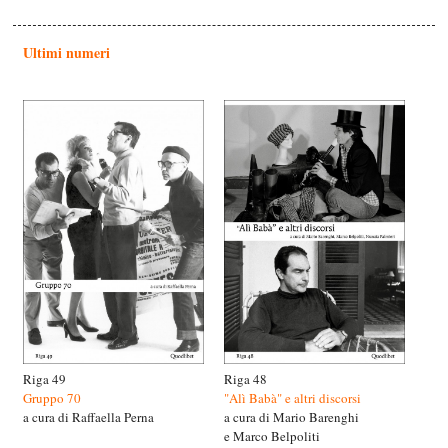
Ultimi numeri
Riga 49
Riga 48
Gruppo 70
"Alì Babà" e altri discorsi
a cura di Raffaella Perna
a cura di Mario Barenghi
e Marco Belpoliti