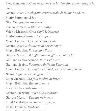
Piero Camporesi,
Conversazione con Miriem Bouzaher. Viaggia la
nave.
Gianni Celati,
La telepatia sentimentale di Milan Kundera
Mario Fortunato,
A&A
Nico Orengo,
Buenos Ayres
Franco Cordelli,
Il titanico Pilato
Valerio Magrelli,
Gran Caffè L'Obitorio
Mario Porro,
Natura primo sapere
Marco Ercolani,
La combustione muta
Gianni Celati,
Il desiderio di essere capiti
Marco Belpoliti,
Il braccio e l'osso
Giorgio Messori,
Il foglio bianco, gli spazi bianchi
Giuliano Schiavocampo,
πλεον εξ ενοσ
Giuliano Scabia,
Il sentiero di Nanni Valentini
Marco Ercolani,
La veglia. Appunti per un'opera di terra
Nanni Cagnone,
I nomi generali
Luigi Grazioli,
Una foto inedita di Perec
Marco Belpoliti,
Tavolo di notte
Lucio Klobas,
Stile libero
Claudio Piersanti,
Una notte disumana
Giorgio Messori,
Dispiaceri in casa
Luigi Grazioli,
Non voglio essere qui
Renzo Franzini,
Modena