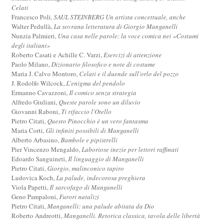
Celati
Francesco Poli,
SAUL STEINBERG Un artista concettuale, anche
Walter Pedullà,
La sovrana letteratura di Giorgio Manganelli
Nunzia Palmieri,
Una casa nelle parole: la voce comica nei «Costumi
degli italiani»
Roberto Casati e Achille C. Varzi,
Esercizi di attenzione
Paolo Milano,
Dizionario filosofico e note di costume
Maria J. Calvo Montoro,
Celati e il duende sull’orlo del pozzo
J. Rodolfo Wilcock,
L'enigma del pendolo
Ermanno Cavazzoni,
Il comico senza strategia
Alfredo Giuliani,
Queste parole sono un diluvio
Giovanni Raboni,
Ti rifaccio l'Otello
Pietro Citati,
Questo Pinocchio è un vero fantasma
Maria Corti,
Gli infiniti possibili di Manganelli
Alberto Arbasino,
Bambole e pipistrelli
Pier Vincenzo Mengaldo,
Laboriose inezie per lettori raffinati
Edoardo Sanguineti,
Il linguaggio di Manganelli
Pietro Citati,
Giorgio, malinconico tapiro
Ludovica Koch,
La palude, indecorosa preghiera
Viola Papetti,
Il sarcofago di Manganelli
Geno Pampaloni,
Furori natalizi
Pietro Citati,
Manganelli: una palude abitata da Dio
Roberto Andreotti,
Manganelli. Retorica classica, tavola delle libertà