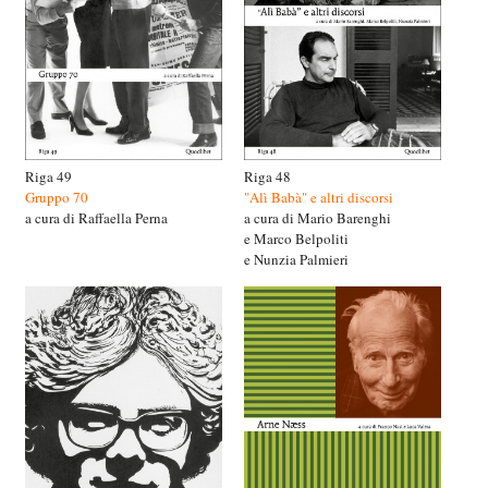
Riga 49
Riga 48
Gruppo 70
"Alì Babà" e altri discorsi
a cura di Raffaella Perna
a cura di Mario Barenghi
e Marco Belpoliti
e Nunzia Palmieri