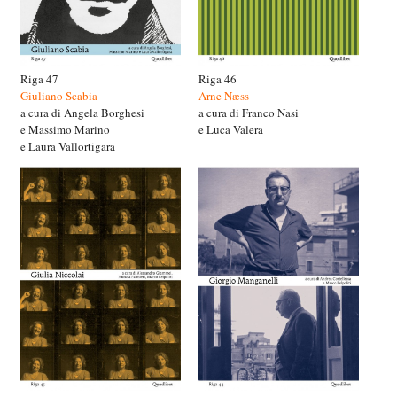
Riga 47
Riga 46
Giuliano Scabia
Arne Næss
a cura di Angela Borghesi
a cura di Franco Nasi
e Massimo Marino
e Luca Valera
e Laura Vallortigara