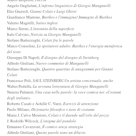
Angelo Guglielmi,
L'inferno linguistico di Giorgio Manganelli
Elio Grazioli,
Gianni Celati e Luigi Ghirri
Gianfranco Marrone,
Barthes e l'immagine/ Immagini di Barthes
Valerio Magrelli,
Suites inglesi
Marco Sironi,
L'insonnia della superficie
Italo Calvino,
Notizia su Giorgio Manganelli
Stefano Bartezzaghi,
Celati fra le parole
Marco Consolini,
Lo spettatore adulto. Barthes e l'energia metaforica
del testo
Giuseppe Di Napoli,
Il disegno del disegno di Steinberg
Alfredo Giuliani,
Nuovo commento di Manganelli
Stefano Bartezzaghi,
Quattro quartine di anagrammi per Gianni
Celati
Francesco Poli,
SAUL STEINBERG Un artista concettuale, anche
Walter Pedullà,
La sovrana letteratura di Giorgio Manganelli
Nunzia Palmieri,
Una casa nelle parole: la voce comica nei «Costumi
degli italiani»
Roberto Casati e Achille C. Varzi,
Esercizi di attenzione
Paolo Milano,
Dizionario filosofico e note di costume
Maria J. Calvo Montoro,
Celati e il duende sull’orlo del pozzo
J. Rodolfo Wilcock,
L'enigma del pendolo
Ermanno Cavazzoni,
Il comico senza strategia
Alfredo Giuliani,
Queste parole sono un diluvio