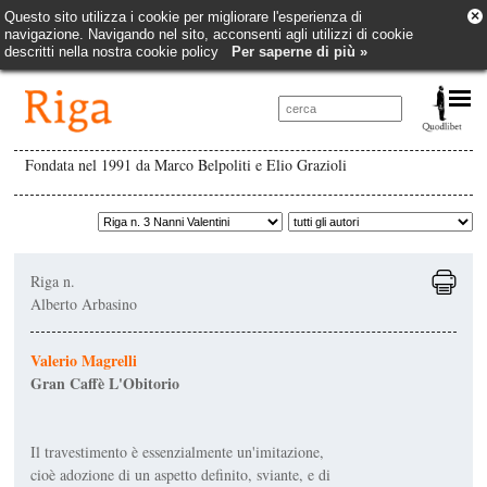
×
Questo sito utilizza i cookie per migliorare l'esperienza di
navigazione. Navigando nel sito, acconsenti agli utilizzi di cookie
descritti nella nostra cookie policy
Per saperne di più »
Fondata nel 1991 da Marco Belpoliti e Elio Grazioli
Riga n.
Alberto Arbasino
Valerio Magrelli
Gran Caffè L'Obitorio
Il travestimento è essenzialmente un'imitazione,
cioè adozione di un aspetto definito, sviante, e di