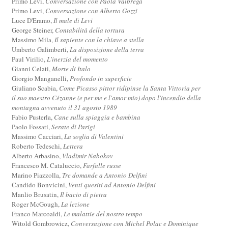
Primo Levi,
Conversazione con Paola Valbrega
Primo Levi,
Conversazione con Alberto Gozzi
Luce D'Eramo,
Il male di Levi
George Steiner,
Contabilità della tortura
Massimo Mila,
Il sapiente con la chiave a stella
Umberto Galimberti,
La disposizione della terra
Paul Virilio,
L'inerzia del momento
Gianni Celati,
Morte di Italo
Giorgio Manganelli,
Profondo in superficie
Giuliano Scabia,
Come Picasso pittor ridipinse la Santa Vittoria per
il suo maestro Cézanne (e per me e l'amor mio) dopo l'incendio della
montagna avvenuto il 31 agosto 1989
Fabio Pusterla,
Cane sulla spiaggia e bambina
Paolo Fossati,
Serate di Parigi
Massimo Cacciari,
La soglia di Valentini
Roberto Tedeschi,
Lettera
Alberto Arbasino,
Vladimir Nabokov
Francesco M. Cataluccio,
Farfalle russe
Marino Piazzolla,
Tre domande a Antonio Delfini
Candido Bonvicini,
Venti quesiti ad Antonio Delfini
Manlio Brusatin,
Il bacio di pietra
Roger McGough,
La lezione
Franco Marcoaldi,
Le malattie del nostro tempo
Witold Gombrowicz,
Conversazione con Michel Polac e Dominique