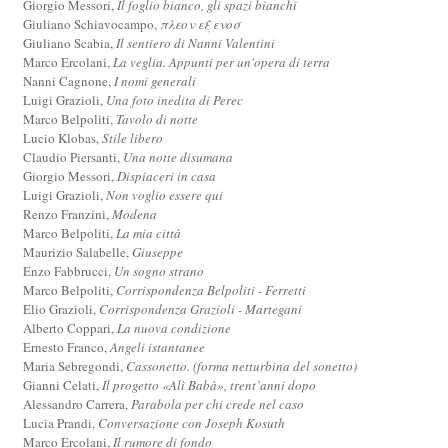
Giorgio Messori,
Il foglio bianco, gli spazi bianchi
Giuliano Schiavocampo,
πλεον εξ ενοσ
Giuliano Scabia,
Il sentiero di Nanni Valentini
Marco Ercolani,
La veglia. Appunti per un'opera di terra
Nanni Cagnone,
I nomi generali
Luigi Grazioli,
Una foto inedita di Perec
Marco Belpoliti,
Tavolo di notte
Lucio Klobas,
Stile libero
Claudio Piersanti,
Una notte disumana
Giorgio Messori,
Dispiaceri in casa
Luigi Grazioli,
Non voglio essere qui
Renzo Franzini,
Modena
Marco Belpoliti,
La mia città
Maurizio Salabelle,
Giuseppe
Enzo Fabbrucci,
Un sogno strano
Marco Belpoliti,
Corrispondenza Belpoliti - Ferretti
Elio Grazioli,
Corrispondenza Grazioli - Martegani
Alberto Coppari,
La nuova condizione
Ernesto Franco,
Angeli istantanee
Maria Sebregondi,
Cassonetto. (forma netturbina del sonetto)
Gianni Celati,
Il progetto «Alì Babà», trent’anni dopo
Alessandro Carrera,
Parabola per chi crede nel caso
Lucia Prandi,
Conversazione con Joseph Kosuth
Marco Ercolani,
Il rumore di fondo