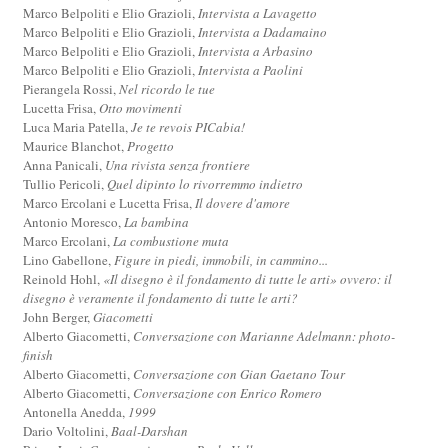
Marco Belpoliti e Elio Grazioli,
Intervista a Lavagetto
Marco Belpoliti e Elio Grazioli,
Intervista a Dadamaino
Marco Belpoliti e Elio Grazioli,
Intervista a Arbasino
Marco Belpoliti e Elio Grazioli,
Intervista a Paolini
Pierangela Rossi,
Nel ricordo le tue
Lucetta Frisa,
Otto movimenti
Luca Maria Patella,
Je te revois PICabia!
Maurice Blanchot,
Progetto
Anna Panicali,
Una rivista senza frontiere
Tullio Pericoli,
Quel dipinto lo rivorremmo indietro
Marco Ercolani e Lucetta Frisa,
Il dovere d'amore
Antonio Moresco,
La bambina
Marco Ercolani,
La combustione muta
Lino Gabellone,
Figure in piedi, immobili, in cammino...
Reinold Hohl,
«Il disegno è il fondamento di tutte le arti» ovvero: il
disegno è veramente il fondamento di tutte le arti?
John Berger,
Giacometti
Alberto Giacometti,
Conversazione con Marianne Adelmann: photo-
finish
Alberto Giacometti,
Conversazione con Gian Gaetano Tour
Alberto Giacometti,
Conversazione con Enrico Romero
Antonella Anedda,
1999
Dario Voltolini,
Baal-Darshan