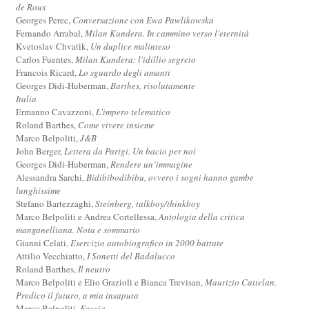
de Roux
Georges Perec,
Conversazione con Ewa Pawlikowska
Fernando Arrabal,
Milan Kundera. In cammino verso l'eternità
Kvetoslav Chvatìk,
Un duplice malinteso
Carlos Fuentes,
Milan Kundera: l'idillio segreto
Francois Ricard,
Lo sguardo degli amanti
Georges Didi-Huberman,
Barthes, risolutamente
Italia
Ermanno Cavazzoni,
L'impero telematico
Roland Barthes,
Come vivere insieme
Marco Belpoliti,
J&B
John Berger,
Lettera da Parigi. Un bacio per noi
Georges Didi-Huberman,
Rendere un’immagine
Alessandra Sarchi,
Bidibibodibibu, ovvero i sogni hanno gambe
lunghissime
Stefano Bartezzaghi,
Steinberg, talkboy/thinkboy
Marco Belpoliti e Andrea Cortellessa,
Antologia della critica
manganelliana. Nota e sommario
Gianni Celati,
Esercizio autobiografico in 2000 battute
Attilio Vecchiatto,
I Sonetti del Badalucco
Roland Barthes,
Il neutro
Marco Belpoliti e Elio Grazioli e Bianca Trevisan,
Maurizio Cattelan.
Predico il futuro, a mia insaputa
Marco Belpoliti,
Faccia