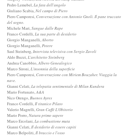
Pedro Lemebel,
La fata dell'angolo
Giuliano Scabia,
Nel campo di Piero
Piero Camporesi,
Conversazione con Antonio Gnoli. Il pane truccato
del sogno.
Michele Mari,
Sangue dalle Rape
Franco Cordelli,
La sua parte di desiderio
Giorgio Manganelli,
Aborto
Giorgio Manganelli,
Potere
Saul Steinberg,
Intervista televisiva con Sergio Zavoli
Aldo Buzzi,
L'architetto Steinberg
Andrea Canobbio,
Albero Genealogico
Marco Sironi,
L'insonnia della superficie
Piero Camporesi,
Conversazione con Miriem Bouzaher. Viaggia la
nave.
Gianni Celati,
La telepatia sentimentale di Milan Kundera
Mario Fortunato,
A&A
Nico Orengo,
Buenos Ayres
Franco Cordelli,
Il titanico Pilato
Valerio Magrelli,
Gran Caffè L'Obitorio
Mario Porro,
Natura primo sapere
Marco Ercolani,
La combustione muta
Gianni Celati,
Il desiderio di essere capiti
Marco Belpoliti,
Il braccio e l'osso