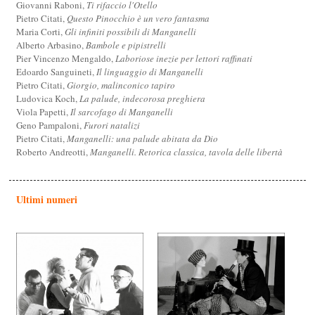
Giovanni Raboni,
Ti rifaccio l'Otello
Pietro Citati,
Questo Pinocchio è un vero fantasma
Maria Corti,
Gli infiniti possibili di Manganelli
Alberto Arbasino,
Bambole e pipistrelli
Pier Vincenzo Mengaldo,
Laboriose inezie per lettori raffinati
Edoardo Sanguineti,
Il linguaggio di Manganelli
Pietro Citati,
Giorgio, malinconico tapiro
Ludovica Koch,
La palude, indecorosa preghiera
Viola Papetti,
Il sarcofago di Manganelli
Geno Pampaloni,
Furori natalizi
Pietro Citati,
Manganelli: una palude abitata da Dio
Roberto Andreotti,
Manganelli. Retorica classica, tavola delle libertà
Ultimi numeri