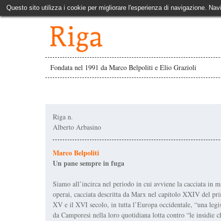
Questo sito utilizza i cookie per migliorare l'esperienza di navigazione. Nav
Fondata nel 1991 da Marco Belpoliti e Elio Grazioli
Riga n.
Alberto Arbasino
Marco Belpoliti
Un pane sempre in fuga
Siamo all’incirca nel periodo in cui avviene la cacciata in 
operai, cacciata descritta da Marx nel capitolo XXIV del prim
XV e il XVI secolo, in tutta l’Europa occidentale, “una legi
da Camporesi nella loro quotidiana lotta contro “le insidie c