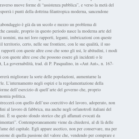
ttraverso nuove forme di “assistenza pubblica”, e verso la metà del
esporrà i punti della dottrina filantropica moderna, sancendone
agabondaggio è già da un secolo e mezzo un problema di
che casuale, proprio in questo periodo nasce la moderna arte del
li uomini, ma nei loro rapporti, legami, imbricazioni con queste
l territorio, certo, nelle sue frontiere, con le sue qualità, il suo
o rapporti con queste altre cose che sono gli usi, le abitudini, i modi
i con queste altre cose che possono essere gli incidenti o le
t, La governabilità, trad. di P. Pasqualino, in «Aut Aut», n. 167-
rrerà migliorare la sorte delle popolazioni, aumentarne la
narle. L’internamento negli ospizi e la regolamentazione della
rme dell’esercizio di quell’arte del governo che, proprio
onomia politica.
treccerà con quello dell’uso coercitivo del lavoro, adoperato, non
ini al lavoro di fabbrica, ma anche negli orfanotrofi italiani del
. È su questo sfondo storico che gli affamati evocati da
limentari”. Contemporaneamente viene da chiedersi, al di là delle
 fame del capitale. Egli appare ascetico, non per conservare, ma per
ressione di quella passione del valore che, vendendo per comprare e