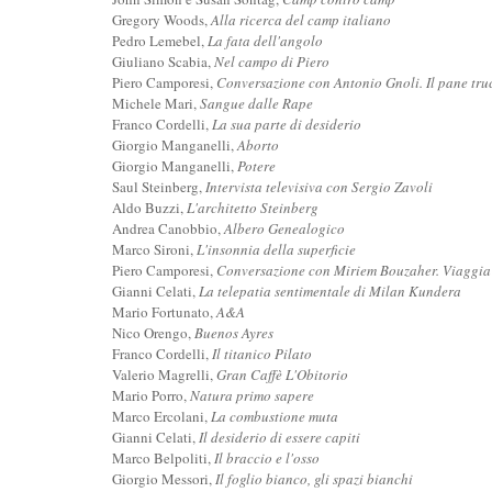
Gregory Woods,
Alla ricerca del camp italiano
Pedro Lemebel,
La fata dell'angolo
Giuliano Scabia,
Nel campo di Piero
Piero Camporesi,
Conversazione con Antonio Gnoli. Il pane tru
Michele Mari,
Sangue dalle Rape
Franco Cordelli,
La sua parte di desiderio
Giorgio Manganelli,
Aborto
Giorgio Manganelli,
Potere
Saul Steinberg,
Intervista televisiva con Sergio Zavoli
Aldo Buzzi,
L'architetto Steinberg
Andrea Canobbio,
Albero Genealogico
Marco Sironi,
L'insonnia della superficie
Piero Camporesi,
Conversazione con Miriem Bouzaher. Viaggia 
Gianni Celati,
La telepatia sentimentale di Milan Kundera
Mario Fortunato,
A&A
Nico Orengo,
Buenos Ayres
Franco Cordelli,
Il titanico Pilato
Valerio Magrelli,
Gran Caffè L'Obitorio
Mario Porro,
Natura primo sapere
Marco Ercolani,
La combustione muta
Gianni Celati,
Il desiderio di essere capiti
Marco Belpoliti,
Il braccio e l'osso
Giorgio Messori,
Il foglio bianco, gli spazi bianchi