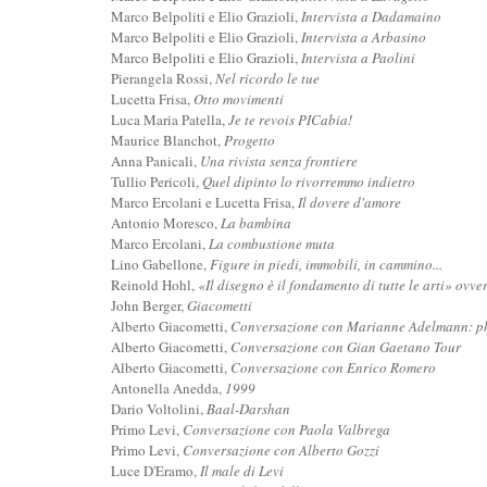
Marco Belpoliti e Elio Grazioli,
Intervista a Dadamaino
Marco Belpoliti e Elio Grazioli,
Intervista a Arbasino
Marco Belpoliti e Elio Grazioli,
Intervista a Paolini
Pierangela Rossi,
Nel ricordo le tue
Lucetta Frisa,
Otto movimenti
Luca Maria Patella,
Je te revois PICabia!
Maurice Blanchot,
Progetto
Anna Panicali,
Una rivista senza frontiere
Tullio Pericoli,
Quel dipinto lo rivorremmo indietro
Marco Ercolani e Lucetta Frisa,
Il dovere d'amore
Antonio Moresco,
La bambina
Marco Ercolani,
La combustione muta
Lino Gabellone,
Figure in piedi, immobili, in cammino...
Reinold Hohl,
«Il disegno è il fondamento di tutte le arti» ovve
John Berger,
Giacometti
Alberto Giacometti,
Conversazione con Marianne Adelmann: ph
Alberto Giacometti,
Conversazione con Gian Gaetano Tour
Alberto Giacometti,
Conversazione con Enrico Romero
Antonella Anedda,
1999
Dario Voltolini,
Baal-Darshan
Primo Levi,
Conversazione con Paola Valbrega
Primo Levi,
Conversazione con Alberto Gozzi
Luce D'Eramo,
Il male di Levi