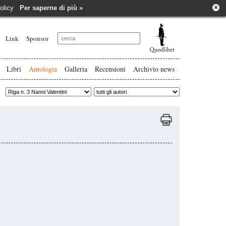
×
e policy
Per saperne di più »
Link
Sponsor
Libri
Antologia
Galleria
Recensioni
Archivio news