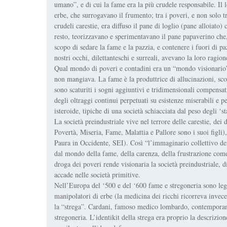
umano”, e di cui la fame era la più crudele responsabile. Il 
erbe, che surrogavano il frumento; tra i poveri, e non solo tra
crudeli carestie, era diffuso il pane di loglio (pane alloiato)
resto, teorizzavano e sperimentavano il pane papaverino che,
scopo di sedare la fame e la pazzia, e contenere i fuori di pa
nostri occhi, dilettanteschi e surreali, avevano la loro ragion
Qual mondo di poveri e contadini era un “mondo visionario”
non mangiava. La fame è la produttrice di allucinazioni, sco
sono scaturiti i sogni aggiuntivi e tridimensionali compensati
degli oltraggi continui perpetuati su esistenze miserabili e p
isteroide, tipiche di una società schiacciata dal peso degli ‘
La società preindustriale vive nel terrore delle carestie, dei 
Povertà, Miseria, Fame, Malattia e Pallore sono i suoi figl
Paura in Occidente, SEI). Così “l’immaginario collettivo dem
dal mondo della fame, della carenza, della frustrazione come
droga dei poveri rende visionaria la società preindustriale, d
accade nelle società primitive.
Nell’Europa del ‘500 e del ‘600 fame e stregoneria sono legat
manipolatori di erbe (la medicina dei ricchi ricorreva invece
la “strega”. Cardani, famoso medico lombardo, contemporane
stregoneria. L’identikit della strega era proprio la descrizion