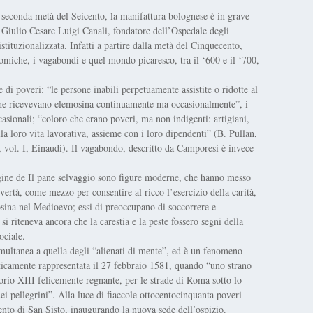
a seconda metà del Seicento, la manifattura bolognese è in grave
a, Giulio Cesare Luigi Canali, fondatore dell’Ospedale degli
tituzionalizzata. Infatti a partire dalla metà del Cinquecento,
onomiche, i vagabondi e quel mondo picaresco, tra il ‘600 e il ‘700,
e di poveri: “le persone inabili perpetuamente assistite o ridotte al
che ricevevano elemosina continuamente ma occasionalmente”, i
ccasionali; “coloro che erano poveri, ma non indigenti: artigiani,
lla loro vita lavorativa, assieme con i loro dipendenti” (B. Pullan,
, vol. I, Einaudi). Il vagabondo, descritto da Camporesi è invece
agine de Il pane selvaggio sono figure moderne, che hanno messo
overtà, come mezzo per consentire al ricco l’esercizio della carità,
osina nel Medioevo; essi di preoccupano di soccorrere e
si riteneva ancora che la carestia e la peste fossero segni della
ociale.
imultanea a quella degli “alienati di mente”, ed è un fenomeno
ticamente rappresentata il 27 febbraio 1581, quando “uno strano
orio XIII felicemente regnante, per le strade di Roma sotto lo
dei pellegrini”. Alla luce di fiaccole ottocentocinquanta poveri
ento di San Sisto, inaugurando la nuova sede dell’ospizio.