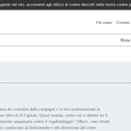
igando nel sito, acconsenti agli utilizzi di cookie descritti nella nostra cooki
Chi siamo
Contatti
Home
massa dei contadini dalle campagne e la loro trasformazione in
o libro de Il Capitale. Questi uomini, contro cui si abbatté tra il
slazione sanguinaria contro il vagabondaggio” (Marx), sono ritratti
he cospiravano al disfacimento e alla distruzione del corpo