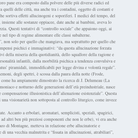
loro pane era composto dalla polvere delle più diverse radici ed
 quelli delle città, ma anche tra i contadini, oggetto di costanti e
 che sortiva effetti allucinogeni e soporiferi. I medici del tempo, del
 insieme alle sostanze oppiacee, date anche ai bambini, aveva lo
zzia. Questi tentativi di “controllo sociale” che appaiono oggi, ai
e nel tipo di regime alimentare elle classi subalterne.
, non solo per quello che mangiava, ma soprattutto per quello che
mpensi psichici e immaginativi: “da questa allucinazione forzata
vi della miseria della quotidianità, dello squallore della ragione e
ersonalità infantili, dalla morbilità psichica a tendenza convulsiva e
status’ piramidali, immodificabili per legge divina e volontà regale”.
demoni, degli spettri, è scossa dalla paura della notte (Frode,
i), come ha ampiamente dimostrato la ricerca di J. Delumeau (La
oniaco e notturno delle generazioni dell’età preindustriale, nasce
 compensazione illusionistica dell’alienazione esistenziale”. Questa
i una visionarietà non sottoposta al controllo liturgico, come invece
e. Accanto a erbolari, aromatari, semplicisti, speziali, spagirici,
 ad altri ben più preziosi componenti che non le erbe), vi era anche
o di Montagne, metteva in relazione erbe allucinatorie e
e di una vecchia malnutrita e “fissata in allucinazioni, atrabiliari”,