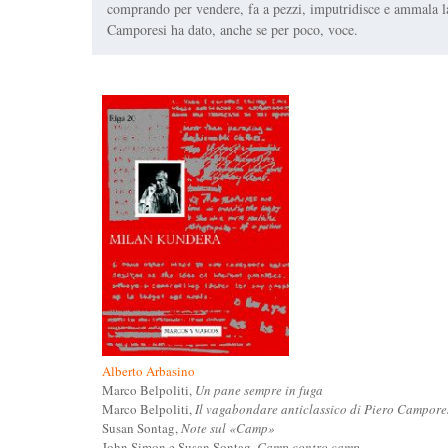
comprando per vendere, fa a pezzi, imputridisce e ammala la 
Camporesi ha dato, anche se per poco, voce.
Alberto Arbasino
Marco Belpoliti,
Un pane sempre in fuga
Marco Belpoliti,
Il vagabondare anticlassico di Piero Campore
Susan Sontag,
Note sul «Camp»
John Simon e Susan Sontag,
Camp contro camp