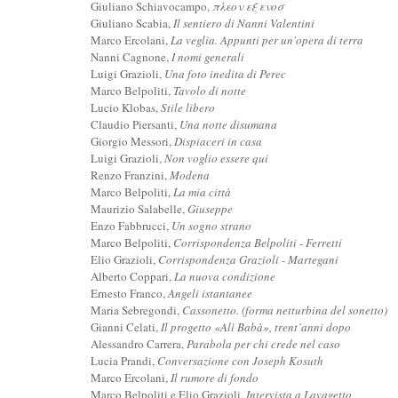
Giuliano Schiavocampo,
πλεον εξ ενοσ
Giuliano Scabia,
Il sentiero di Nanni Valentini
Marco Ercolani,
La veglia. Appunti per un'opera di terra
Nanni Cagnone,
I nomi generali
Luigi Grazioli,
Una foto inedita di Perec
Marco Belpoliti,
Tavolo di notte
Lucio Klobas,
Stile libero
Claudio Piersanti,
Una notte disumana
Giorgio Messori,
Dispiaceri in casa
Luigi Grazioli,
Non voglio essere qui
Renzo Franzini,
Modena
Marco Belpoliti,
La mia città
Maurizio Salabelle,
Giuseppe
Enzo Fabbrucci,
Un sogno strano
Marco Belpoliti,
Corrispondenza Belpoliti - Ferretti
Elio Grazioli,
Corrispondenza Grazioli - Martegani
Alberto Coppari,
La nuova condizione
Ernesto Franco,
Angeli istantanee
Maria Sebregondi,
Cassonetto. (forma netturbina del sonetto)
Gianni Celati,
Il progetto «Alì Babà», trent’anni dopo
Alessandro Carrera,
Parabola per chi crede nel caso
Lucia Prandi,
Conversazione con Joseph Kosuth
Marco Ercolani,
Il rumore di fondo
Marco Belpoliti e Elio Grazioli,
Intervista a Lavagetto