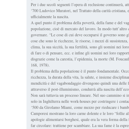
Per i due secoli seguenti l’opera di reclusione continuerà, a
‘700 Ludovico Muratori, nel Trattato della carità cristiana, 
ufficialmente la nascita.
A quel punto il problema della povertà, della fame e del v
popolazione, cioè di mercato del lavoro. In modo tutt’altro 
governare. “Le cose di cui deve occuparsi il governo sono g
cose che sono le ricchezze, le risorse, i mezzi di sussistenza, i
clima, la sua siccità, la sua fertilità, sono gli uomini nei lor
di fare o di pensare, ecc. e infine gli uomini nei loro rapport
disgrazie come la carestia, l’epidemia, la morte (M. Foucaul
168, 1978).
Il problema della popolazione è il punto fondamentale. Occo
ricchezza, la durata della vita, la salute, e insieme discipli
mendicità e del vagabondaggio divengono quindi una delle fo
attraverso il post-illuminismo, condurrà alla nascita dell’ec
Non sarà tuttavia un processo lineare. Nel suo cammino si in
solo in Inghilterra nelle work-houses per costringere i contad
‘500 da Girolamo Miami, come mezzo per rieducare i bambini
Camporesi mostrano la loro carne dolente e le loro “follie a
apologie alimentarsi borghesi, quale era la vera forma della
far circolare: trattiene per scambiare. La sua fame è la esp