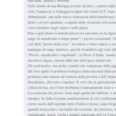
macilente, pallida e deforme.
Sullo sfondo di una Bologna in lento declino, a partire dall
crisi, Camporesi ci tratteggia la figura del curato di S. Isai
Abbandonati, una delle nuove costruzioni della beneficenza is
dietro i poveri spuntano, a seguito delle ricorrenti crisi ec
verrà rinchiuso negli ospizi e nelle galere.
Fino a quel punto la beneficenza si era esercitata su tra figur
rango di mendicanti a tempo pieno”; i poveri occasionali “
così detti “poveri delle crisi”, lavoratori a basso salario o o
impiegati di rango inferiore, piccoli rivenditori agli inizi de
“Poveri, mendicanti e vagabondi”, in Storie d’Italia. Annali
una nuova figura, emersa dalla fine dell’epoca medievale.
Gli ecclesiastici, ma anche i medici che compaiono delle p
alle loro spalle il problema teologico della necessità della p
problema nato attorno all’oratoria della povertà e dell’elem
disciplinare, alleviare e regolare. È vero che in quel periodo 
collera divina, ma il loro problema è marcatamente laico e s
La reclusione dei poveri viene dopo quella dei lebbrosi, è s
europeo. In Italia la prima manifestazione di ciò è emblema
corteo uscito dall’ospedale della Trinità si mosse, papa Greg
sguardo trasecolato e incredulo dei residenti, dei forestieri, 
(mendicanti, storpi, ciechi e malati) entravano nell’ex Conv