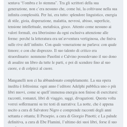
sentava “l’ombra e lo stem­ma”. Tra gli scrittori della sua
generazione, non c’era nessu­no che, come lui, la coltivasse nella sua
infinita complessità. Per lui, era tutto: splendore linguistico, energia
di stile, gioia, disperazione, malattia, nevrosi, abisso, superficie,
tensione intellettuale, metafi­sica, gioco. Attento come nes­suno ai
valori formali, era li­berissimo da ogni esclusiva attenzione alle
forme: perché la letteratura era un’avventu­ra vertiginosa, che finiva
sul­le rive dell’infinito. Con quale venerazione ne parlava: con quale
timore; e con che di­sprezzo. Il suo talento di criti­co era
straordinario: nemme­no Pasolini e Calvino posse­devano il suo dono
di assalire un libro da tutte le parti, e poi di scendere fino al suo
cuore, e di colpirci al cuore.
Manganelli non ci ha ab­bandonato completamente. La sua opera
inedita è foltissi­ma: ogni anno l’editore Adelphi pubblica uno o più
libri nuovi, come se quell’immensa energia non finisse di esercitarsi:
racconti, romanzi, libri di viaggio, saggi, divagazioni. Questa volta
vorrei soffermarmi su tre testi di narrativa:
La notte
, che è appena
uscito a cura di Salvatore Nigro e comprende racconti degli anni
settanta e ottanta;
Il Presepio
, a cura di Giorgio Pi­notti; e
La palude
definitiva
, a cura di Ebe Flamini, l’ultimo dei suoi libri, forse il suo