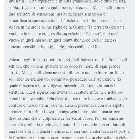
invisibili... Una repellente e minuta grandiosità, dove tut­to striscia,
sibila, strazia, muore, copula, nasce, defe­ca...”. Manganelli non era
uno scrittore di sensazioni: ma ha dedicato sensazioni di
straordinario spessore e in­tensità fisici a questo luogo metafisico.
Aveva in mente le prime righe della
Genesi
: “la terra era deserta e
vuota, e le tenebre erano sulla superficie dell’abisso”; e in quel
vuoto, in quell’abisso, in quel
tohuwabohu
, collocò la diste­sa
“incomprensibile, indesi­gnabile, intoccabile” di Dio.
Ancora oggi, forse soprat­tutto oggi, nell’ingenerosa ri­bellione degli
schiavi, che av­viene qualche anno dopo la morte dl ogni grande
artista, Manganelli viene accusato di essere uno scrittore “artificio­
so”. Mentre era abitato, domi­nato, posseduto dall’ispira­zione: la
quale dilagava e lo travolgeva, facendo di lui una vittima della
scrittura. Quest’ispirazione aveva un carat­tere informe e nebuloso,
co­me il
tohuwabohu
della
Gene­si
, dove tutte le cose e l’abisso sono
confuse e mescolate in­ insieme. Essa si presentava con due aspetti
apparenti. In pri­mo luogo, un’angoscia inten­sissima: una atroce
desolazione, che ci colpisce e ci feri­sce al cuore. Poi, un senso an­
cora più profondo di ciò che è notte. Il suo mondo non era fatto di
una luce e di una tenebra, che si scam­biavano e alterna­vano le parti e
le funzioni; e la notte non era nemmeno qualcosa che sali­va in cielo,