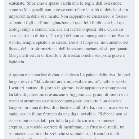
scatenate. Sfioriamo e spesso varchia­mo le soglie dell’ossessione,
come se Manganelli non potesse controllare la tribù di dèi che si era
impadronita della sua mente. Non sappiamo se esistessero, o fossero
soltanto i figli dell’immaginazione di quei folli bibliotecari, di quei
teologi empi e condannati, che attraversano questi libri. Qualsiasi
cosa pensiamo di loro, Dio e gli dèi non compon­gono mai un Essere
stabile, sempre eguale a sé stesso. Dio è il luogo del movimento, del
flusso, della trasformazione, dell’incessante metamorfosi, per quanto
Manganelli cerchi di fissarlo e di arrestarlo nella sua prosa grave e
lapidaria.
A questa metamorfosi divina, è dedicata
La palu­de definitiva
. In quel
luogo, dove è “difficile entrare e impossibile uscire”, tutto si sposta.
I sentieri mutano di giorno in giorno, isole appaiono e scompaiono,
farfalle di putredine si avan­zano e fuggono via, grumi di in­setti e di
vermi si arrampicano e si decompongono: ora tutto è un de­serto
fangoso, ora una distesa di ar­busti e ciuffi d’er­ba, ora un mare senza
onde, ora un fiume fermato da una diga invisi­bile. “Sebbene non vi
siano suoni concertati, per tutta la palude corre un sommes­so
crepitio, un vi­scido scorrere di membrane, un fruscio di rettili, un
sommes­so cicalio di bozzoli che si schiudono, il tremolio di ali