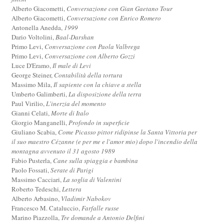
Alberto Giacometti,
Conversazione con Gian Gaetano Tour
Alberto Giacometti,
Conversazione con Enrico Romero
Antonella Anedda,
1999
Dario Voltolini,
Baal-Darshan
Primo Levi,
Conversazione con Paola Valbrega
Primo Levi,
Conversazione con Alberto Gozzi
Luce D'Eramo,
Il male di Levi
George Steiner,
Contabilità della tortura
Massimo Mila,
Il sapiente con la chiave a stella
Umberto Galimberti,
La disposizione della terra
Paul Virilio,
L'inerzia del momento
Gianni Celati,
Morte di Italo
Giorgio Manganelli,
Profondo in superficie
Giuliano Scabia,
Come Picasso pittor ridipinse la Santa Vittoria per
il suo maestro Cézanne (e per me e l'amor mio) dopo l'incendio della
montagna avvenuto il 31 agosto 1989
Fabio Pusterla,
Cane sulla spiaggia e bambina
Paolo Fossati,
Serate di Parigi
Massimo Cacciari,
La soglia di Valentini
Roberto Tedeschi,
Lettera
Alberto Arbasino,
Vladimir Nabokov
Francesco M. Cataluccio,
Farfalle russe
Marino Piazzolla,
Tre domande a Antonio Delfini