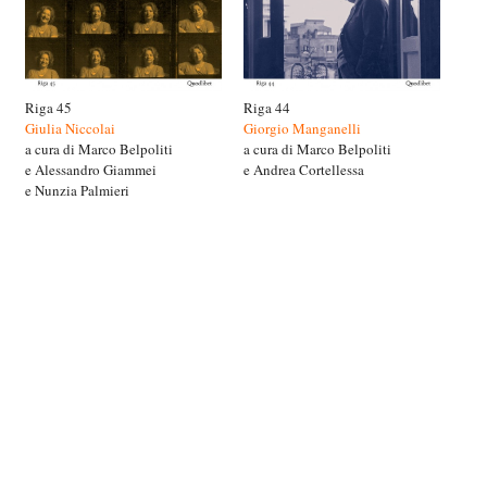
Riga 45
Riga 44
Giulia Niccolai
Giorgio Manganelli
a cura di Marco Belpoliti
a cura di Marco Belpoliti
e Alessandro Giammei
e Andrea Cortellessa
e Nunzia Palmieri
© www.rigabooks.it | info@rigabooks.it |
Home
|
Libri
|
Antologia
|
Galleria
|
Recensioni
|
Archivio
news
|
Chi siamo
|
Contatti
|
Link
|
Sponsor
|
cookie policy
|
credits