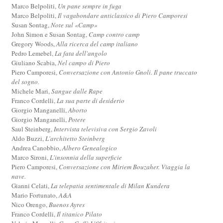
Marco Belpoliti,
Un pane sempre in fuga
Marco Belpoliti,
Il vagabondare anticlassico di Piero Camporesi
Susan Sontag,
Note sul «Camp»
John Simon e Susan Sontag,
Camp contro camp
Gregory Woods,
Alla ricerca del camp italiano
Pedro Lemebel,
La fata dell'angolo
Giuliano Scabia,
Nel campo di Piero
Piero Camporesi,
Conversazione con Antonio Gnoli. Il pane truccato
del sogno.
Michele Mari,
Sangue dalle Rape
Franco Cordelli,
La sua parte di desiderio
Giorgio Manganelli,
Aborto
Giorgio Manganelli,
Potere
Saul Steinberg,
Intervista televisiva con Sergio Zavoli
Aldo Buzzi,
L'architetto Steinberg
Andrea Canobbio,
Albero Genealogico
Marco Sironi,
L'insonnia della superficie
Piero Camporesi,
Conversazione con Miriem Bouzaher. Viaggia la
nave.
Gianni Celati,
La telepatia sentimentale di Milan Kundera
Mario Fortunato,
A&A
Nico Orengo,
Buenos Ayres
Franco Cordelli,
Il titanico Pilato