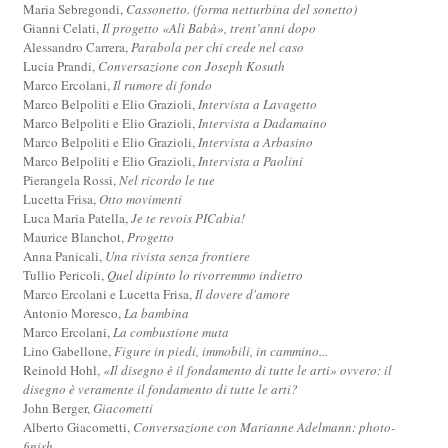
Maria Sebregondi,
Cassonetto. (forma netturbina del sonetto)
Gianni Celati,
Il progetto «Alì Babà», trent’anni dopo
Alessandro Carrera,
Parabola per chi crede nel caso
Lucia Prandi,
Conversazione con Joseph Kosuth
Marco Ercolani,
Il rumore di fondo
Marco Belpoliti e Elio Grazioli,
Intervista a Lavagetto
Marco Belpoliti e Elio Grazioli,
Intervista a Dadamaino
Marco Belpoliti e Elio Grazioli,
Intervista a Arbasino
Marco Belpoliti e Elio Grazioli,
Intervista a Paolini
Pierangela Rossi,
Nel ricordo le tue
Lucetta Frisa,
Otto movimenti
Luca Maria Patella,
Je te revois PICabia!
Maurice Blanchot,
Progetto
Anna Panicali,
Una rivista senza frontiere
Tullio Pericoli,
Quel dipinto lo rivorremmo indietro
Marco Ercolani e Lucetta Frisa,
Il dovere d'amore
Antonio Moresco,
La bambina
Marco Ercolani,
La combustione muta
Lino Gabellone,
Figure in piedi, immobili, in cammino...
Reinold Hohl,
«Il disegno è il fondamento di tutte le arti» ovvero: il
disegno è veramente il fondamento di tutte le arti?
John Berger,
Giacometti
Alberto Giacometti,
Conversazione con Marianne Adelmann: photo-
finish