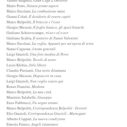
Valerio Magrelli,
Gran Caffè L'Obitorio
Mario Porro,
Natura primo sapere
Marco Ercolani,
La combustione muta
Gianni Celati,
Il desiderio di essere capiti
Marco Belpoliti,
Il braccio e l'osso
Giorgio Messori,
Il foglio bianco, gli spazi bianchi
Giuliano Schiavocampo,
πλεον εξ ενοσ
Giuliano Scabia,
Il sentiero di Nanni Valentini
Marco Ercolani,
La veglia. Appunti per un'opera di terra
Nanni Cagnone,
I nomi generali
Luigi Grazioli,
Una foto inedita di Perec
Marco Belpoliti,
Tavolo di notte
Lucio Klobas,
Stile libero
Claudio Piersanti,
Una notte disumana
Giorgio Messori,
Dispiaceri in casa
Luigi Grazioli,
Non voglio essere qui
Renzo Franzini,
Modena
Marco Belpoliti,
La mia città
Maurizio Salabelle,
Giuseppe
Enzo Fabbrucci,
Un sogno strano
Marco Belpoliti,
Corrispondenza Belpoliti - Ferretti
Elio Grazioli,
Corrispondenza Grazioli - Martegani
Alberto Coppari,
La nuova condizione
Ernesto Franco,
Angeli istantanee