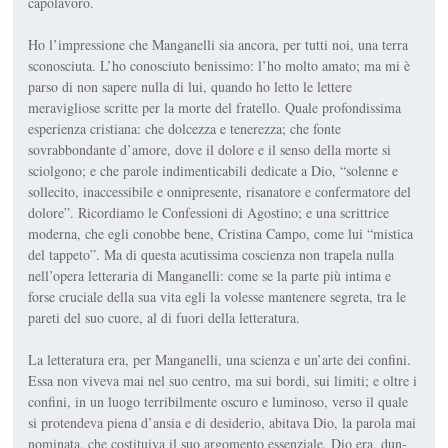
capolavoro.
Ho l’impressione che Man­ganelli sia ancora, per tutti noi, una terra
sconosciuta. L’ho conosciuto benissimo: l’ho molto amato; ma mi è
parso di non sapere nulla di lui, quando ho letto le lettere
meravigliose scritte per la morte del fratello. Quale profondissi­ma
esperienza cristiana: che dolcezza e tenerezza; che fonte
sovrabbondante d’amore, dove il dolore e il senso della morte si
sciolgono; e che parole in­dimenticabili dedicate a Dio, “solenne e
sollecito, inacces­sibile e onnipresente, risana­tore e confermatore del
dolo­re”. Ricordiamo le
Confessio­ni
di Agostino; e una scrittrice
moderna, che egli conobbe bene, Cristina Campo, come lui “mistica
del tappeto”. Ma di questa acutissima coscien­za non trapela nulla
nell’opera letteraria di Man­ganelli: come se la parte più intima e
forse cruciale della sua vita egli la volesse mante­nere segreta, tra le
pareti del suo cuore, al di fuori della let­teratura.
La letteratura era, per Man­ganelli, una scienza e un’arte dei confini.
Essa non viveva mai nel suo centro, ma sui bordi, sui limiti; e oltre i
con­fini, in un luogo terribilmente oscuro e luminoso, verso il quale
si protendeva piena d’ansia e di desiderio, abitava Dio, la parola mai
nominata, che costituiva il suo argomen­to essenziale. Dio era, dun­