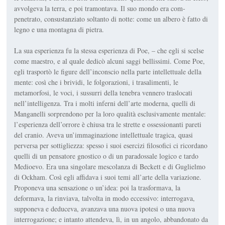
avvol­geva la terra, e poi tramontava. Il suo mondo era com­
penetrato, consu­stanziato soltanto di notte: come un albero è fatto di
le­gno e una monta­gna di pietra.
La sua esperien­za fu la stessa esperienza di Poe, – che egli si scelse
come maestro, e al quale dedicò alcu­ni saggi bellissimi. Come Poe,
egli trasportò le figure dell’inconscio nel­la parte intellet­tuale della
mente: così che i brividi, le folgorazioni, i trasalimenti, le
metamorfosi, le voci, i sussurri del­la tenebra venne­ro traslocati
nell’intelligenza. Tra i molti inferni dell’arte moderna, quelli di
Man­ganelli sorprendono per la lo­ro qualità esclusivamente mentale:
l’esperienza dell’or­rore è chiusa tra le strette e os­sessionanti pareti
del cranio. Aveva un’immaginazione in­tellettuale tragica, quasi
perversa per sottigliezza: spesso i suoi esercizi filosofici ci ricor­dano
quelli di un pensatore gnostico o di un paradossale logico e tardo
Medioevo. Era una singolare mescolan­za di Beckett e di Guglielmo
di Ockham. Così egli affidava i suoi temi all’arte della varia­zione.
Proponeva una sensa­zione o un’idea: poi la trasfor­mava, la
deformava, la rinvia­va, talvolta in modo eccessi­vo: interrogava,
supponeva e deduceva, avanzava una nuo­va ipotesi o una nuova
inter­rogazione; e intanto attende­va, lì, in un angolo, abbando­nato da