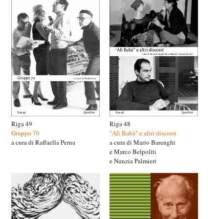
Riga 49
Riga 48
Gruppo 70
"Alì Babà" e altri discorsi
a cura di Raffaella Perna
a cura di Mario Barenghi
e Marco Belpoliti
e Nunzia Palmieri