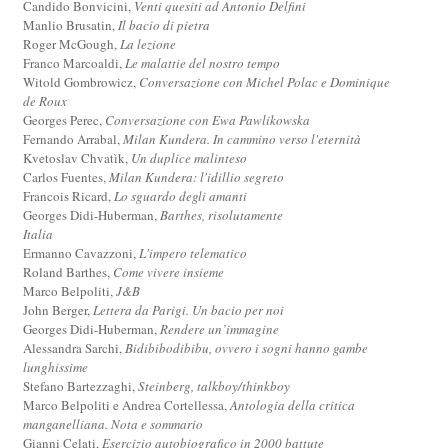
Candido Bonvicini,
Venti quesiti ad Antonio Delfini
Manlio Brusatin,
Il bacio di pietra
Roger McGough,
La lezione
Franco Marcoaldi,
Le malattie del nostro tempo
Witold Gombrowicz,
Conversazione con Michel Polac e Dominique
de Roux
Georges Perec,
Conversazione con Ewa Pawlikowska
Fernando Arrabal,
Milan Kundera. In cammino verso l'eternità
Kvetoslav Chvatìk,
Un duplice malinteso
Carlos Fuentes,
Milan Kundera: l'idillio segreto
Francois Ricard,
Lo sguardo degli amanti
Georges Didi-Huberman,
Barthes, risolutamente
Italia
Ermanno Cavazzoni,
L'impero telematico
Roland Barthes,
Come vivere insieme
Marco Belpoliti,
J&B
John Berger,
Lettera da Parigi. Un bacio per noi
Georges Didi-Huberman,
Rendere un’immagine
Alessandra Sarchi,
Bidibibodibibu, ovvero i sogni hanno gambe
lunghissime
Stefano Bartezzaghi,
Steinberg, talkboy/thinkboy
Marco Belpoliti e Andrea Cortellessa,
Antologia della critica
manganelliana. Nota e sommario
Gianni Celati,
Esercizio autobiografico in 2000 battute