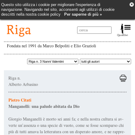
×
Questo sito utilizza i cookie per migliorare l'esperienza di
navigazione. Navigando nel sito, acconsenti agli utilizzi di cookie
descritti nella nostra cookie policy
Per saperne di più »
Fondata nel 1991 da Marco Belpoliti e Elio Grazioli
Riga n.
Alberto Arbasino
Pietro Citati
Manganelli: una palude abitata da Dio
Giorgio Manganelli è morto sei anni fa; e nel­la nostra cultura si av­
verte un’assenza o una specie di vuoto, come se fosse scomparso chi
più di tutti amava la letteratura con un disperato amore, e ne rappre­