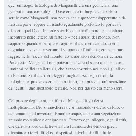
que, un luogo: la teologia di Manganelli era una geome­tria, una
geografia, una co­smologia. Dove era questo luogo? Uno spirito
sottile co­me Manganelli non poteva che rispondere: dappertutto e da
nessuna parte; eppure un istinto egualmente profondo lo portava a
disporre quel Dio – la fonte sovrabbondante d’a­more, che abbiamo
incontrato nelle lettere sul fratello – ne­gli abissi del mondo. Non
sap­piamo quando e per quale ra­gione, il sacro era caduto: si era
degradato: aveva attra­versato il vituperio e l’infa­mia; era penetrato
laggiù, nel­le viscere del mondo, dove abitano i demòni e i démoni.
Per questo, Manganelli non poteva innalzare al sacro quei sontuosi,
luminosi edifici in­tellettuali, che hanno costrui­to nei secoli gli allievi
di Pla­tone. Se il sacro era laggiù, ne­gli abissi, negli inferi, la
teologia non poteva essere che ­una farsa, una parodia, un’invenzione
da “guitti”, uno spettacolo teatrale. Non per questo era meno sacra.
Col passare degli anni, nei libri di Manganelli gli dèi si
moltiplicarono: Dio si ma­scherava e si nascondeva die­tro di loro, o
essi erano i suoi avversari. Erano ovunque, come una vegetazione
animale molteplice e onnipresente. Persero ogni allegria, ogni ila­rità,
che derivava loro dalla lieve natura luminosa dei dè­moni greci:
diventarono torvi, litigiosi, dispettosi­, talvolta simili a furie