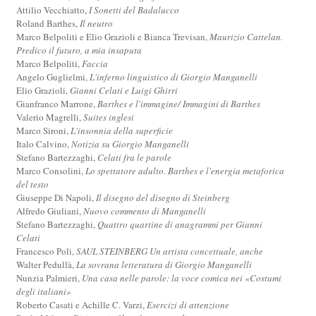
Attilio Vecchiatto,
I Sonetti del Badalucco
Roland Barthes,
Il neutro
Marco Belpoliti e Elio Grazioli e Bianca Trevisan,
Maurizio Cattelan.
Predico il futuro, a mia insaputa
Marco Belpoliti,
Faccia
Angelo Guglielmi,
L'inferno linguistico di Giorgio Manganelli
Elio Grazioli,
Gianni Celati e Luigi Ghirri
Gianfranco Marrone,
Barthes e l'immagine/ Immagini di Barthes
Valerio Magrelli,
Suites inglesi
Marco Sironi,
L'insonnia della superficie
Italo Calvino,
Notizia su Giorgio Manganelli
Stefano Bartezzaghi,
Celati fra le parole
Marco Consolini,
Lo spettatore adulto. Barthes e l'energia metaforica
del testo
Giuseppe Di Napoli,
Il disegno del disegno di Steinberg
Alfredo Giuliani,
Nuovo commento di Manganelli
Stefano Bartezzaghi,
Quattro quartine di anagrammi per Gianni
Celati
Francesco Poli,
SAUL STEINBERG Un artista concettuale, anche
Walter Pedullà,
La sovrana letteratura di Giorgio Manganelli
Nunzia Palmieri,
Una casa nelle parole: la voce comica nei «Costumi
degli italiani»
Roberto Casati e Achille C. Varzi,
Esercizi di attenzione