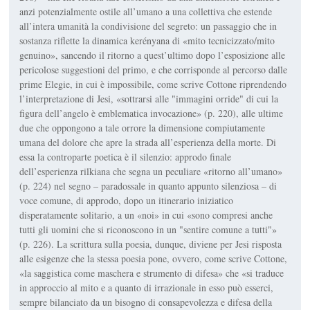
anzi potenzialmente ostile all’umano a una collettiva che estende
all’intera umanità la condivisione del segreto: un passaggio che in
sostanza riflette la dinamica kerényana di «mito tecnicizzato/mito
genuino», sancendo il ritorno a quest’ultimo dopo l’esposizione alle
pericolose suggestioni del primo, e che corrisponde al percorso dalle
prime Elegie, in cui è impossibile, come scrive Cottone riprendendo
l’interpretazione di Jesi, «sottrarsi alle "immagini orride" di cui la
figura dell’angelo è emblematica invocazione» (p. 220), alle ultime
due che oppongono a tale orrore la dimensione compiutamente
umana del dolore che apre la strada all’esperienza della morte. Di
essa la controparte poetica è il silenzio: approdo finale
dell’esperienza rilkiana che segna un peculiare «ritorno all’umano»
(p. 224) nel segno – paradossale in quanto appunto silenziosa – di
voce comune, di approdo, dopo un itinerario iniziatico
disperatamente solitario, a un «noi» in cui «sono compresi anche
tutti gli uomini che si riconoscono in un "sentire comune a tutti"»
(p. 226). La scrittura sulla poesia, dunque, diviene per Jesi risposta
alle esigenze che la stessa poesia pone, ovvero, come scrive Cottone,
«la saggistica come maschera e strumento di difesa» che «si traduce
in approccio al mito e a quanto di irrazionale in esso può esserci,
sempre bilanciato da un bisogno di consapevolezza e difesa della