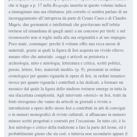
che si legge a p. 17 nella
Biografia
inserita in questo volume induca
a immaginare una sua riluttanza: più corretto ci sembra parlare di un
incoraggiamento all’intrapresa da parte di Cesare Cases e di Claudio
Magris, due germanisti e intellettuali che gravitavano nell’orbita
torinese ed einaudiana di quegli anni) a un concorso per titoli: e nel
riconoscerlo non si toglie nulla alla sua originalità e al suo impegno.
Poco male, comunque: perché il volume offre una ricca messe di
materiali, grazie ai quali la figura di Jesi acquista un vivido rilievo
umano oltre che autoriale: «saggi e articoli su preistoria e
archeologia, mito e mitologia, letteratura e critica, scritti politici,
poesie, lettere, foto, materiali inediti» (p. 9), presentati in ordine
cronologico per quanto riguarda le opere di Jesi, in ordine tematico
invece per quanto riguarda i contributi a lui dedicati, a formare un
mosaico dal quale la figura dello studioso torinese emerge in tutta la
sua sfaccettata complessità. Agli interventi «storici» su Jesi, tratti da
fonti eterogenee che vanno da articoli su giornali e riviste a
introduzioni a opere dello stesso Jesi a contributi in atti di convegni
o in numeri monografici di riviste culturali, si affiancano in numero
minore scritti progettati e costruiti per l’occasione. In tutto ciò, è lo
Jesi mitologo e critico della tradizione a fare la parte del leone, ed è
probabilmente giusto che sia così: e tuttavia non secondario appare il