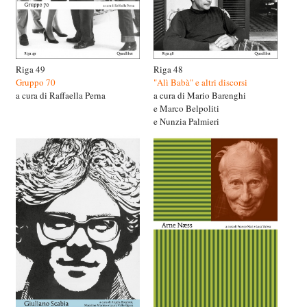
Riga 49
Riga 48
Gruppo 70
"Alì Babà" e altri discorsi
a cura di Raffaella Perna
a cura di Mario Barenghi
e Marco Belpoliti
e Nunzia Palmieri