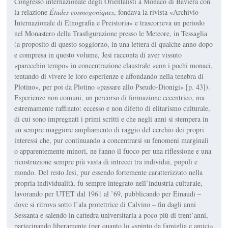
Congresso internazionale degli Orientalisti a Monaco di Baviera con
la relazione
Études cosmogoniques
, fondava la rivista «Archivio
Internazionale di Etnografia e Preistoria» e trascorreva un periodo
nel Monastero della Trasfigurazione presso le Meteore, in Tessaglia
(a proposito di questo soggiorno, in una lettera di qualche anno dopo
e compresa in questo volume, Jesi racconta di aver vissuto
«parecchio tempo» in concentrazione claustrale «con i pochi monaci,
tentando di vivere le loro esperienze e affondando nella tenebra di
Plotino», per poi da Plotino «passare allo Pseudo-Dionigi» [p. 43]).
Esperienze non comuni, un percorso di formazione eccentrico, ma
estremamente raffinato: eccesso e non difetto di elitarismo culturale,
di cui sono impregnati i primi scritti e che negli anni si stempera in
un sempre maggiore ampliamento di raggio del cerchio dei propri
interessi che, pur continuando a concentrarsi su fenomeni marginali
o apparentemente minori, ne fanno il fuoco per una riflessione e una
ricostruzione sempre più vasta di intrecci tra individui, popoli e
mondo. Del resto Jesi, pur essendo fortemente caratterizzato nella
propria individualità, fu sempre integrato nell’industria culturale,
lavorando per UTET dal 1961 al ’69, pubblicando per Einaudi –
dove si ritrova sotto l’ala protettrice di Calvino – fin dagli anni
Sessanta e salendo in cattedra universitaria a poco più di trent’anni,
partecipando liberamente (per quanto lo «spinto da famiglia e amici»