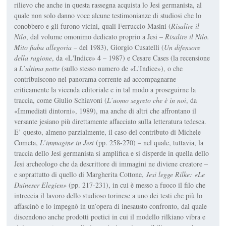
rilievo che anche in questa rassegna acquista lo Jesi germanista, al
quale non solo danno voce alcune testimonianze di studiosi che lo
conobbero e gli furono vicini, quali Ferruccio Masini (
Risalire il
Nilo
, dal volume omonimo dedicato proprio a Jesi –
Risalire il Nilo.
Mito fiaba allegoria
– del 1983), Giorgio Cusatelli (
Un difensore
della ragione
, da «L'Indice» 4 – 1987) e Cesare Cases (la recensione
a
L’ultima notte
(sullo stesso numero de «L'Indice»), o che
contribuiscono nel panorama corrente ad accompagnarne
criticamente la vicenda editoriale e in tal modo a proseguirne la
traccia, come Giulio Schiavoni (
L’uomo segreto che è in noi
, da
«Immediati dintorni», 1989), ma anche di altri che affrontano il
versante jesiano più direttamente affacciato sulla letteratura tedesca.
E’ questo, almeno parzialmente, il caso del contributo di Michele
Cometa,
L’immagine in Jesi
(pp. 258-270) – nel quale, tuttavia, la
traccia dello Jesi germanista si amplifica e si disperde in quella dello
Jesi archeologo che da descrittore di immagini ne diviene creatore –
e soprattutto di quello di Margherita Cottone,
Jesi legge Rilke: «Le
Duineser Elegien»
(pp. 217-231), in cui è messo a fuoco il filo che
intreccia il lavoro dello studioso torinese a uno dei testi che più lo
affascinò e lo impegnò in un’opera di inesausto confronto, dal quale
discendono anche prodotti poetici in cui il modello rilkiano vibra e