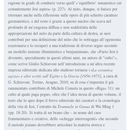
ragione in grado di condurre verso quell’«‘equilibrio’ umanistico cui
costantemente Jesi aspira» (p. 227). Al mito, dunque, si finisce per
ritornare anche nella riflessione sulle opere di più schietto carattere
germanistico, e del resto è grazie a questo nucleo che scava nel
profondo di un’esigenza diffusa e non soddisfatta delle
appropriazioni del mito da parte della cultura di destra, ai suoi
contributi per una definizione del mito che lo sottragga all’egemonia
reazionaria e lo recuperi a una tradizione di diverso segno secondo
un modello insieme illuministico e benjaminiano, che «Furio Jesi è
divenuto, specialmente in questi ultimi anni, un autore di "culto"»,
come scrive Giulio Schiavoni nell’introduzione a un’altra recente
impresa editoriale dedicata allo studioso torinese (
«La ceramica
egizia» e altri scritti sull’Egitto e la Grecia [1956-1973]
, a cura di
G. Schiavoni, Torino, Aragno, 2010; su di essa s’impernia il già
rammentato contributo di Michele Cometa in questo «Riga» 31): un
culto al quale paga pegno, oltre che l’idea stessa di questo volume, il
testo che lo apre dopo il breve editoriale dei curatori e la cronologia
della vita di Jesi, l’estratto da
Trommeln in Genua
di Wu Ming 1
(pp. 18-20). Si tratta di un brano che – in nome del caos
frammentario e creativo, delle «schegge interreagenti» che secondo
il metodo jesiano dovrebbero articolare la materia storica e