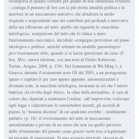
ricomporla in quadro coerente per quanto di non immediata evidenza
– coniuga il pensiero di Jesi con la più stretta attualità politica e lo
inserisce in un meccanismo narrativo che attualizza in modo
originale e sorprendente uno dei contributi più profondi e innovativi
della sua riflessione sul mito: quello che riguarda la «macchina
mitologica», usurpazione del mito che lo riduce a mero
funzionamento meccanico, micidiale «congegno pericoloso sul piano
ideologico e politico, anziché soltanto un modello gnoseologico
provvisoriamente utile, quando ci si lascia ipnotizzare da essa» (F.
Jesi,
Mito
, nuova edizione, con una nota di Giulio Schiavoni,
Torino, Aragno, 2008, p. 154). Nel frammento di Wu Ming 1, a
Genova, durante il tristemente noto G8 del 2001, a un protagonista
ignaro e capitato lì per caso appare appunto, autonomizzatasi e
divenuta reale, la macchina mitologica, incarnata in ciò che l’autore
battezza «la rivolta degli sbirri», la «fine della normalità», il caos di
coloro che, deputati a mantenere l’ordine, «all’improvviso violavano
ogni legge e calpestavano le consuetudini recenti, gli accordi di
piazza, la “minima decenza” di cui qualcuno avrebbe – inutilmente –
parlato» (p. 18): il rovesciamento del mito in meccanismo
autoalimentato e privato di un senso che non sia quello perverso
dello sfruttamento del passato come guscio vuoto teso a legittimare
un presente di oppressione. In uno scenario iperreale, percorso da