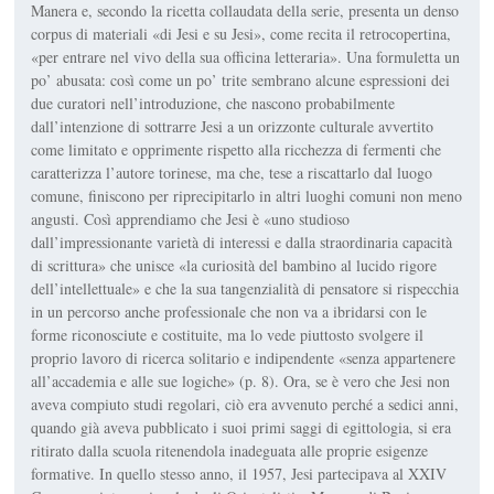
Manera e, secondo la ricetta collaudata della serie, presenta un denso
corpus di materiali «di Jesi e su Jesi», come recita il retrocopertina,
«per entrare nel vivo della sua officina letteraria». Una formuletta un
po’ abusata: così come un po’ trite sembrano alcune espressioni dei
due curatori nell’introduzione, che nascono probabilmente
dall’intenzione di sottrarre Jesi a un orizzonte culturale avvertito
come limitato e opprimente rispetto alla ricchezza di fermenti che
caratterizza l’autore torinese, ma che, tese a riscattarlo dal luogo
comune, finiscono per riprecipitarlo in altri luoghi comuni non meno
angusti. Così apprendiamo che Jesi è «uno studioso
dall’impressionante varietà di interessi e dalla straordinaria capacità
di scrittura» che unisce «la curiosità del bambino al lucido rigore
dell’intellettuale» e che la sua tangenzialità di pensatore si rispecchia
in un percorso anche professionale che non va a ibridarsi con le
forme riconosciute e costituite, ma lo vede piuttosto svolgere il
proprio lavoro di ricerca solitario e indipendente «senza appartenere
all’accademia e alle sue logiche» (p. 8). Ora, se è vero che Jesi non
aveva compiuto studi regolari, ciò era avvenuto perché a sedici anni,
quando già aveva pubblicato i suoi primi saggi di egittologia, si era
ritirato dalla scuola ritenendola inadeguata alle proprie esigenze
formative. In quello stesso anno, il 1957, Jesi partecipava al XXIV