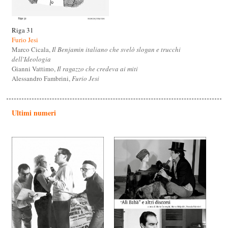
Riga 31
Furio Jesi
Marco Cicala,
Il Benjamin italiano che svelò slogan e trucchi
dell'Ideologia
Gianni Vattimo,
Il ragazzo che credeva ai miti
Alessandro Fambrini,
Furio Jesi
Ultimi numeri