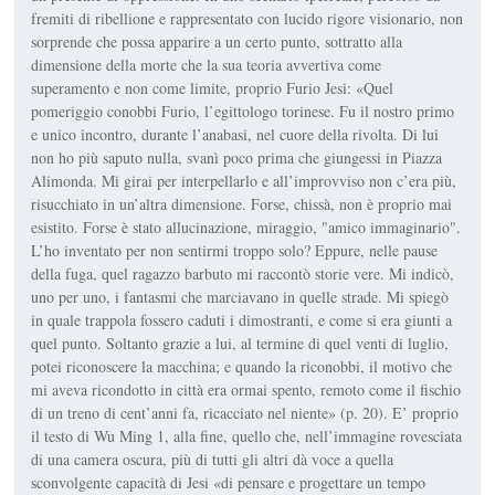
fremiti di ribellione e rappresentato con lucido rigore visionario, non
sorprende che possa apparire a un certo punto, sottratto alla
dimensione della morte che la sua teoria avvertiva come
superamento e non come limite, proprio Furio Jesi: «Quel
pomeriggio conobbi Furio, l’egittologo torinese. Fu il nostro primo
e unico incontro, durante l’anabasi, nel cuore della rivolta. Di lui
non ho più saputo nulla, svanì poco prima che giungessi in Piazza
Alimonda. Mi girai per interpellarlo e all’improvviso non c’era più,
risucchiato in un’altra dimensione. Forse, chissà, non è proprio mai
esistito. Forse è stato allucinazione, miraggio, "amico immaginario".
L’ho inventato per non sentirmi troppo solo? Eppure, nelle pause
della fuga, quel ragazzo barbuto mi raccontò storie vere. Mi indicò,
uno per uno, i fantasmi che marciavano in quelle strade. Mi spiegò
in quale trappola fossero caduti i dimostranti, e come si era giunti a
quel punto. Soltanto grazie a lui, al termine di quel venti di luglio,
potei riconoscere la macchina; e quando la riconobbi, il motivo che
mi aveva ricondotto in città era ormai spento, remoto come il fischio
di un treno di cent’anni fa, ricacciato nel niente» (p. 20). E’ proprio
il testo di Wu Ming 1, alla fine, quello che, nell’immagine rovesciata
di una camera oscura, più di tutti gli altri dà voce a quella
sconvolgente capacità di Jesi «di pensare e progettare un tempo