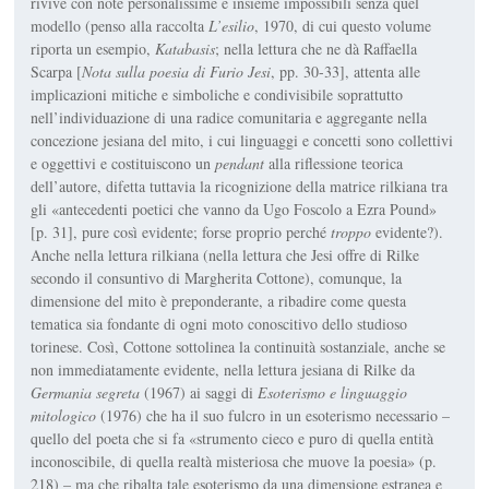
rivive con note personalissime e insieme impossibili senza quel
modello (penso alla raccolta
L’esilio
, 1970, di cui questo volume
riporta un esempio,
Katabasis
; nella lettura che ne dà Raffaella
Scarpa [
Nota sulla poesia di Furio Jesi
, pp. 30-33], attenta alle
implicazioni mitiche e simboliche e condivisibile soprattutto
nell’individuazione di una radice comunitaria e aggregante nella
concezione jesiana del mito, i cui linguaggi e concetti sono collettivi
e oggettivi e costituiscono un
pendant
alla riflessione teorica
dell’autore, difetta tuttavia la ricognizione della matrice rilkiana tra
gli «antecedenti poetici che vanno da Ugo Foscolo a Ezra Pound»
[p. 31], pure così evidente; forse proprio perché
troppo
evidente?).
Anche nella lettura rilkiana (nella lettura che Jesi offre di Rilke
secondo il consuntivo di Margherita Cottone), comunque, la
dimensione del mito è preponderante, a ribadire come questa
tematica sia fondante di ogni moto conoscitivo dello studioso
torinese. Così, Cottone sottolinea la continuità sostanziale, anche se
non immediatamente evidente, nella lettura jesiana di Rilke da
Germania segreta
(1967) ai saggi di
Esoterismo e linguaggio
mitologico
(1976) che ha il suo fulcro in un esoterismo necessario –
quello del poeta che si fa «strumento cieco e puro di quella entità
inconoscibile, di quella realtà misteriosa che muove la poesia» (p.
218) – ma che ribalta tale esoterismo da una dimensione estranea e