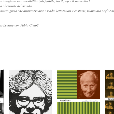
tologia di una sensibilità indefinibile, tra il pop e il superkitsch.
ca aberrante del mondo
attivo gusto che attraversa arte e moda, letteratura e costume, rilanciato negli An
oris Lessing con Fabio Cleto?