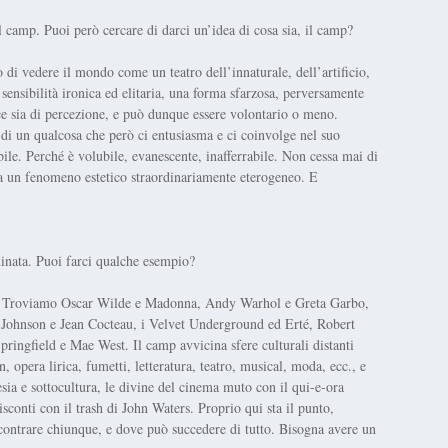
 camp. Puoi però cercare di darci un’idea di cosa sia, il camp?
vedere il mondo come un teatro dell’innaturale, dell’artificio,
a sensibilità ironica ed elitaria, una forma sfarzosa, perversamente
nce sia di percezione, e può dunque essere volontario o meno.
di un qualcosa che però ci entusiasma e ci coinvolge nel suo
ile. Perché è volubile, evanescente, inafferrabile. Non cessa mai di
fa un fenomeno estetico straordinariamente eterogeneo. E
minata. Puoi farci qualche esempio?
le. Troviamo Oscar Wilde e Madonna, Andy Warhol e Greta Garbo,
 Johnson e Jean Cocteau, i Velvet Underground ed Erté, Robert
ingfield e Mae West. Il camp avvicina sfere culturali distanti
, opera lirica, fumetti, letteratura, teatro, musical, moda, ecc., e
hesia e sottocultura, le divine del cinema muto con il qui-e-ora
isconti con il trash di John Waters. Proprio qui sta il punto,
contrare chiunque, e dove può succedere di tutto. Bisogna avere un