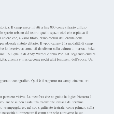
torica. Il camp nasce infatti a fine 800 come cifrario diffuso
lo spazio urbano del teatro, quello spazio cioè che ospitava il
a coloro che, a vario titolo, erano esclusi dall’ordine della
 paradossale statuto elitario. Il «pop camp» è la modalità di camp
he lo descriveva come «il dandismo nella cultura di massa», balza
 anni ’60, quella di Andy Warhol e della Pop Art. segnando cultura
blicità, cinema e musica come pochi altri fenomeni dell’epoca. Un
parato iconografico. Qual è il rapporto tra camp, cinema, arti
n pensiero visivo. La metafora che ne guida la logica bizzarra è
sto, anche se non esiste una traduzione italiana del termine
ano «campeggiare», nel suo significato teatrale, come primato sulla
 necessità di presentare il camp non solo attraverso le sue