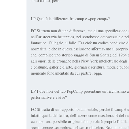
abito adatto, però.
LP Qual è la differenza fra camp e «pop camp»?
FC Si tratta non di una differenza, ma di una specificazione s
nell’aristocrazia britannica, nel sottobosco omosessuale e nel
fantastico, l’illegale, il folle. Era cioè un codice condiviso d
normalità, e che in questa esclusione affermavano il proprio
che, complice uno storico saggio di Susan Sontag del 1964 c
agli onori delle cronache nella New York intellettuale degli
e costume, gallerie d’arte, giornali e scrittura, moda e pub
momento fondamentale da cui partire, oggi.
LP I due libri del tuo PopCamp presentano un ricchissimo ap
performative e visive?
FC Si tratta di un rapporto fondamentale, perché il camp è u
infatti quella del teatro, dell’essere come maschera. E del re
«camp», una possibile origine della parola è proprio l’itali
scena, oppure «campire», nel senso pittorico. Ecco dunque la