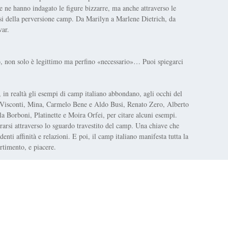
che ne hanno indagato le figure bizzarre, ma anche attraverso le
si della perversione camp. Da Marilyn a Marlene Dietrich, da
ar.
o, non solo è legittimo ma perfino «necessario»… Puoi spiegarci
, in realtà gli esempi di camp italiano abbondano, agli occhi del
 Visconti, Mina, Carmelo Bene e Aldo Busi, Renato Zero, Alberto
 Borboni, Platinette e Moira Orfei, per citare alcuni esempi.
rarsi attraverso lo sguardo travestito del camp. Una chiave che
enti affinità e relazioni. E poi, il camp italiano manifesta tutta la
ertimento, e piacere.