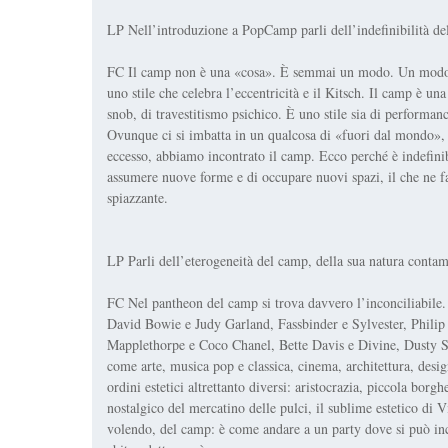
LP Nell’introduzione a PopCamp parli dell’indefinibilità del
FC Il camp non è una «cosa». È semmai un modo. Un modo di 
uno stile che celebra l’eccentricità e il Kitsch. Il camp è un
snob, di travestitismo psichico. È uno stile sia di performa
Ovunque ci si imbatta in un qualcosa di «fuori dal mondo», 
eccesso, abbiamo incontrato il camp. Ecco perché è indefinib
assumere nuove forme e di occupare nuovi spazi, il che ne 
spiazzante.
LP Parli dell’eterogeneità del camp, della sua natura conta
FC Nel pantheon del camp si trova davvero l’inconciliabi
David Bowie e Judy Garland, Fassbinder e Sylvester, Philip
Mapplethorpe e Coco Chanel, Bette Davis e Divine, Dusty Spr
come arte, musica pop e classica, cinema, architettura, design
ordini estetici altrettanto diversi: aristocrazia, piccola borg
nostalgico del mercatino delle pulci, il sublime estetico di V
volendo, del camp: è come andare a un party dove si può in