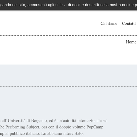
igando nel sito, acconsenti agli utilizzi di cookie descritti nella nostra cooki
Chi siamo
Contatti
Home
a all’Università di Bergamo, ed è un’autorità internazionale sul
the Performing Subject, ora con il doppio volume PopCamp
mp al pubblico italiano. Lo abbiamo intervistato.