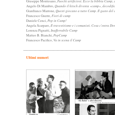
Giuseppe Montesano,
Fuochi artificiosi. Ecco la bibbia Camp, an
Angelo Di Mambro,
Quando il kitsch diventa «camp», decodifi
Gianfranco Marrone,
Questi giocano a tutto Camp. Il gusto del c
Francesco Gnerre,
Fiori di camp
Daniele Cenci,
Pop in Camp!
Angela Scarparo,
Il travestitismo e i comunisti. Cosa c'entra D
Lorenza Pignatti,
Inafferrabile Camp
Matteo B. Bianchi,
PopCamp
Francesco Pacifico,
Va in scena il Camp
Ultimi numeri