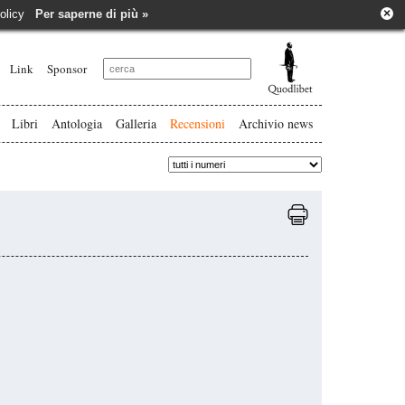
×
e policy
Per saperne di più »
Link
Sponsor
Libri
Antologia
Galleria
Recensioni
Archivio news