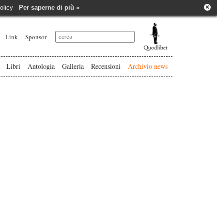
×
e policy
Per saperne di più »
Link
Sponsor
Libri
Antologia
Galleria
Recensioni
Archivio news