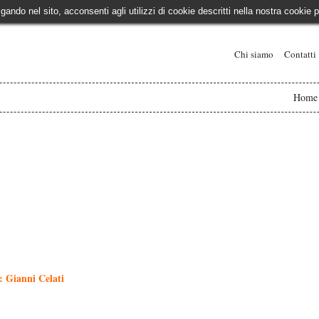
igando nel sito, acconsenti agli utilizzi di cookie descritti nella nostra cooki
Chi siamo
Contatti
Home
: Gianni Celati