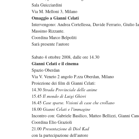
Sala Guicciardini
Via M. Melloni 3, Milano
Omaggio a Gianni Celati
Intervengono: Andrea Cortellessa, Davide Ferrario, Giulio I
Massimo Rizzante.
Coordina Marco Belpoliti
Sarà presente l'autore
Sabato 4 ottobre 2008, dalle ore 14.30
Gianni Celati e il cinema
Spazio Oberdan
Via V. Veneto 2 angolo P.zza Oberdan, Milano
Proiezione dei film di Gianni Celati:
14.30
Strada Provinciale delle anime
15.45
Il mondo di Luigi Ghirri
16.45
Case sparse. Visioni di case che crollano
18.00
Gianni Celati e l'immagine
Incontro con: Gabriele Basilico, Matteo Bellizzi, Gianni Ca
Coordina Elio Grazioli
21.00
Presentazione di Diol Kad
con la partecipazione dell'autore